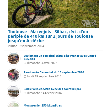
Toulouse - Marvejols - Silhac, récit d'un
périple de 410 km sur 2 jours de Toulouse
jusqu'en Ardèche
lundi 9 septembre 2024
200 km (et un peu plus) Ultra Bike France avec United
Bicycles
dimanche 3 avril 2022
Randonnée Cassoulet du 18 septembre 2016
lundi 19 septembre 2016
Sortie vélo en Sicile avec des coureurs pro
dimanche 14 février 2016
Mon premier 250 kilomètres