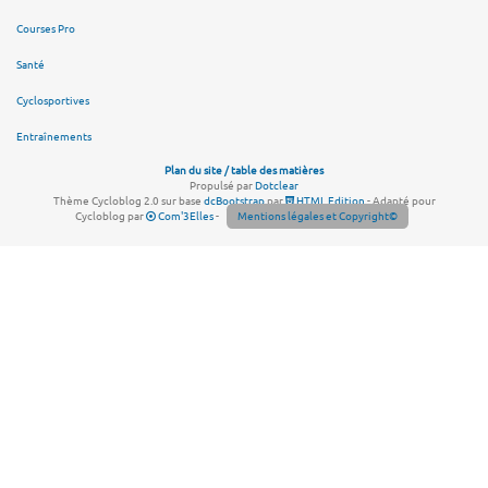
Courses Pro
Santé
Cyclosportives
Entraînements
Plan du site / table des matières
Propulsé par
Dotclear
Thème Cycloblog 2.0 sur base
dcBootstrap
par
HTML Edition
- Adapté pour
Cycloblog par
Com'3Elles
-
Mentions légales et Copyright©