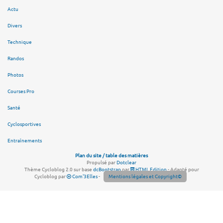
Actu
Divers
Technique
Randos
Photos
Courses Pro
Santé
Cyclosportives
Entraînements
Plan du site / table des matières
Propulsé par
Dotclear
Thème Cycloblog 2.0 sur base
dcBootstrap
par
HTML Edition
- Adapté pour
Cycloblog par
Com'3Elles
-
Mentions légales et Copyright©