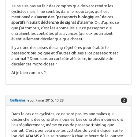
Je ne suis pas au fait des comptes que doivent rendre les
cyclistes mais il me semble, dans le reportage, qu'il est
mentionné qu'
aucun des "passeports biologiques" de ces
sportifs n'aurait déclenché de signal d'alarme
. Or, d'après ce
que j'ai compris, c'est les anomalies sur ce passeport qui
entraînent les contrôles plus avancés (qui eux pourraient
éventuellement déceler quelque chose).
Il y a donc des prises de sang régulières pour établir le
passeport biologique et d'autres ciblées si ce passeport est
anormal ? Donc sans un contrôle aléatoire, impossible de
déceler ces micro-doses ?
Ai-je bien compris ?
2
Guillaume
jeudi 7 mai 2015, 13:28
Dans le cas des cyclistes, ce ne sont pas les anomalies qui
déclenchent des contrôles inopinés. Les contrôles inopinés ont
lieu régulièrement, même en cas de passeport biologique
parfait. C'est pour cela que les cyclistes doivent indiquer sur le
logiciel ADAMS où ils se trouvent à chaque heure de la journée.