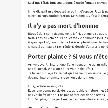
Sauf que j'étais tout seul... donc, à un de front.
Et on vois 
Il me dit qu'il m'a dépassé avec 1m d'espace. Faux (sin
minimum hors agglomération. Mais pour lui, c'est la faute 
Il n'y a pas mort d'homme
Bloqué dans son raisonnement, il finit par me dire que je n
faisais pas du vélo pour risquer ma vie et mourir sous le
Voyant qu'il n'y avait rien à faire et plutôt que de t
jamais...) qui n'aurait rien réglé, je décide d'aller à la ge
Porter plainte ? Si vous n'ête
Arrivé devant l'interphone, j'ai un gendarme qui m'indiq
pas du pénal, je n'ai qu'à aller voir le chauffeur.
Je lui ai dis que je l'ai fait et qu'il ne veut rien savoir.
devant l'interphone sans que l'on daigne m'ouvrir.
Et là, j'éclate en sanglots.
Et sur une bonne partie du retour, je chiale malgré mes 37 
pas voulu freiner pour ne pas perdre 20s de son temps.
Et qu'en plus, on ne peut même pas faire intervenir les ge