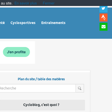
 au site.
En savoir plus
Fermer
A
a
c
|
A
nté
Cyclosportives
Entraînements
a
m
|
A
à
l
r
Plan du site / table des matières
Cycloblog, c'est quoi ?