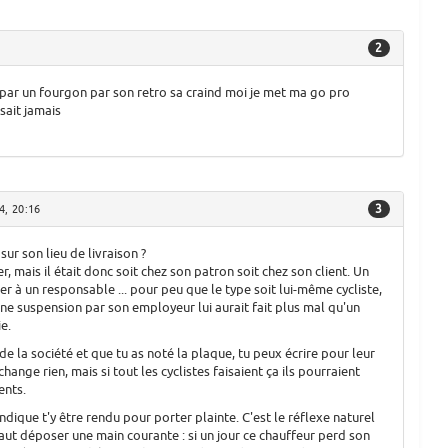
2
s par un fourgon par son retro sa craind moi je met ma go pro
sait jamais
3
4, 20:16
t sur son lieu de livraison ?
r, mais il était donc soit chez son patron soit chez son client. Un
r à un responsable ... pour peu que le type soit lui-même cycliste,
ne suspension par son employeur lui aurait fait plus mal qu'un
e.
e la société et que tu as noté la plaque, tu peux écrire pour leur
change rien, mais si tout les cyclistes faisaient ça ils pourraient
ents.
dique t'y être rendu pour porter plainte. C'est le réflexe naturel
 faut déposer une main courante : si un jour ce chauffeur perd son