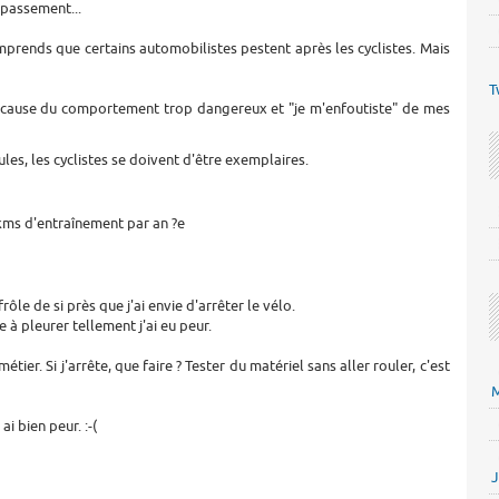
épassement...
ends que certains automobilistes pestent après les cyclistes. Mais
T
b à cause du comportement trop dangereux et "je m'enfoutiste" de mes
es, les cyclistes se doivent d'être exemplaires.
kms d'entraînement par an ?e
ôle de si près que j'ai envie d'arrêter le vélo.
e à pleurer tellement j'ai eu peur.
ier. Si j'arrête, que faire ? Tester du matériel sans aller rouler, c'est
M
i bien peur. :-(
J