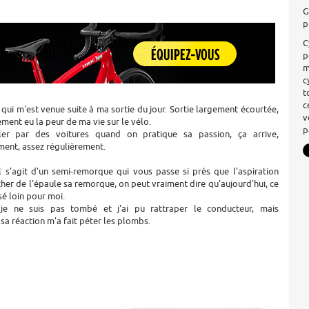
G
p
C
p
m
c
t
c
qui m'est venue suite à ma sortie du jour. Sortie largement écourtée,
v
rement eu la peur de ma vie sur le vélo.
p
ôler par des voitures quand on pratique sa passion, ça arrive,
ent, assez régulièrement.
l s'agit d'un semi-remorque qui vous passe si près que l'aspiration
cher de l'épaule sa remorque, on peut vraiment dire qu'aujourd'hui, ce
sé loin pour moi.
 je ne suis pas tombé et j'ai pu rattraper le conducteur, mais
sa réaction m'a fait péter les plombs.