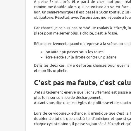
A peine 5kms après être parti de chez moi pour réal
camion me double alors qu'une voiture arrive en face. 
non, un semi-remorque ! Il est passé à 50cm tout au plus 
obligatoire. Résultat, avec l'aspiration, mon épaule a to
Par chance, je ne suis pas tombé. Je roulais à 35km/h, lu
place pour me serrer plus, à droite, c'est le fossé.
Rétrospectivement, quand on repense à la scène, on se di
on aurait pu passer sous les roues
être éjecté sur la droite contre un platane
Dans les deux cas, il y a de fortes chances pour que m
et mon fils orphelin.
C'est pas ma faute, c'est celui
J'étais tellement énervé que l'échauffement est passé à 
plus loin, sur son lieu de déchargement.
Autant vous dire que les règles de politesse et de court
Lors de ce vigoureux échange, il m'indique que c'est la f
doubler. Je lui dit que c'est à lui d'anticiper et que si ç
chaque cycliste, sinon, il passe sa journée à 30km/h et qu'i