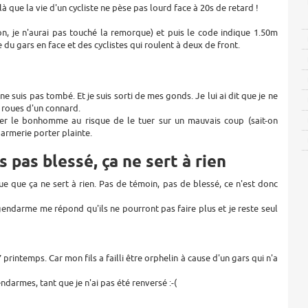
là que la vie d'un cycliste ne pèse pas lourd face à 20s de retard !
on, je n'aurai pas touché la remorque) et puis le code indique 1.50m
du gars en face et des cyclistes qui roulent à deux de front.
e suis pas tombé. Et je suis sorti de mes gonds. Je lui ai dit que je ne
s roues d'un connard.
aper le bonhomme au risque de le tuer sur un mauvais coup (sait-on
ndarmerie porter plainte.
s pas blessé, ça ne sert à rien
ue que ça ne sert à rien. Pas de témoin, pas de blessé, ce n'est donc
 Le gendarme me répond qu'ils ne pourront pas faire plus et je reste seul
printemps. Car mon fils a failli être orphelin à cause d'un gars qui n'a
ndarmes, tant que je n'ai pas été renversé :-(