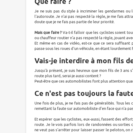
Que faire ?
Je ne suis pas du style à incriminer les gendarmes ou 
l'autoroute. Je n'ai pas respecté la règle, je me fais attr
doute que je ne fais pas partie de leur priorité.
Mais que faire ?
Va-t-il falloir que les cyclistes soient 
ou chauffeur routier n'a pas respecté la règle, jouant ave
Et même en cas de vidéo, est-ce que ce sera suffisant 
passe sous les roues d'un véhicule, en étant lourdement h
Vais-je interdire à mon fils d
Jusqu'à présent, je suis heureux que mon fils de 3 ans s'
route plus tard, serai-je aussi content ?
Peut-être que ces automobilistes font plus attention quan
Ce n'est pas toujours la faut
Une fois de plus, je ne fais pas de généralités. Tous les
remettant la faute sur automobiliste d'en face qui n'a pa
Et espérer que les cyclistes, eux-aussi, fassent des effor
route. Je le vois parfois lors de randonnées ou sorties
ne veut pas s'arrêter pour laisser passer le peloton, on 