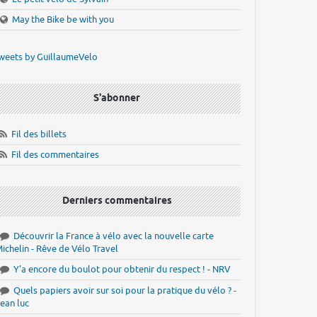
May the Bike be with you
weets by GuillaumeVelo
S'abonner
Fil des billets
Fil des commentaires
Derniers commentaires
Découvrir la France à vélo avec la nouvelle carte
ichelin - Rêve de Vélo Travel
Y'a encore du boulot pour obtenir du respect ! - NRV
Quels papiers avoir sur soi pour la pratique du vélo ? -
ean luc