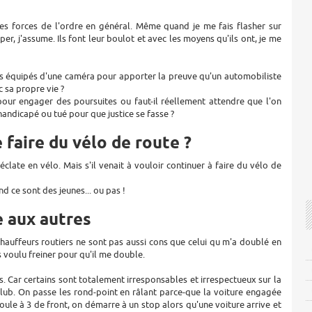
les forces de l'ordre en général. Même quand je me fais flasher sur
aper, j'assume. Ils font leur boulot et avec les moyens qu'ils ont, je me
tous équipés d'une caméra pour apporter la preuve qu'un automobiliste
c sa propre vie ?
pour engager des poursuites ou faut-il réellement attendre que l'on
andicapé ou tué pour que justice se fasse ?
e faire du vélo de route ?
éclate en vélo. Mais s'il venait à vouloir continuer à faire du vélo de
d ce sont des jeunes... ou pas !
e aux autres
 chauffeurs routiers ne sont pas aussi cons que celui qu m'a doublé en
s voulu freiner pour qu'il me double.
ts. Car certains sont totalement irresponsables et irrespectueux sur la
 club. On passe les rond-point en râlant parce-que la voiture engagée
roule à 3 de front, on démarre à un stop alors qu'une voiture arrive et