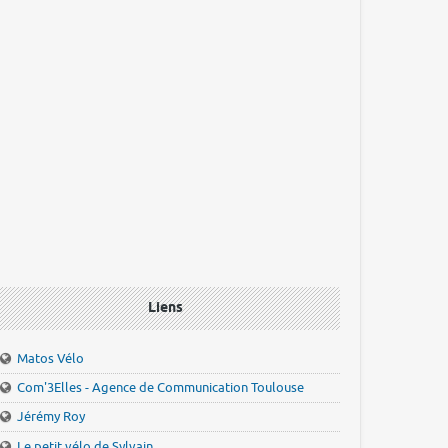
Liens
Matos Vélo
Com'3Elles - Agence de Communication Toulouse
Jérémy Roy
Le petit vélo de Sylvain