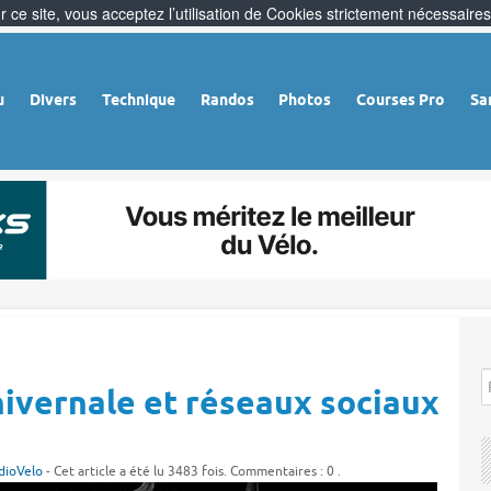
 ce site, vous acceptez l’utilisation de Cookies strictement nécessaires
u
Divers
Technique
Randos
Photos
Courses Pro
Sa
hivernale et réseaux sociaux
dioVelo
- Cet article a été lu 3483 fois. Commentaires : 0 .