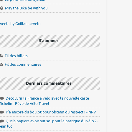
May the Bike be with you
weets by GuillaumeVelo
S'abonner
Fil des billets
Fil des commentaires
Derniers commentaires
Découvrir la France à vélo avec la nouvelle carte
ichelin - Rêve de Vélo Travel
Y'a encore du boulot pour obtenir du respect ! - NRV
Quels papiers avoir sur soi pour la pratique du vélo ? -
ean luc