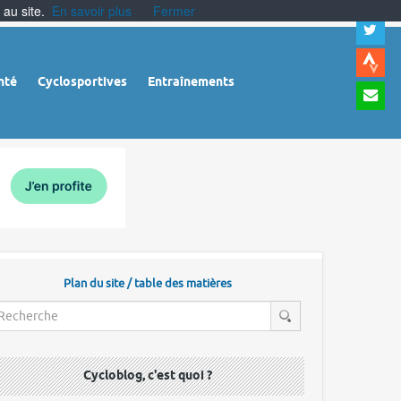
 au site.
En savoir plus
Fermer
A
a
c
|
A
nté
Cyclosportives
Entraînements
a
m
|
A
à
l
r
Plan du site / table des matières
Cycloblog, c'est quoi ?