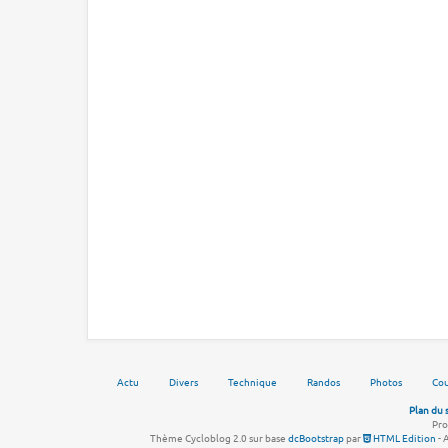
Actu
Divers
Technique
Randos
Photos
Cou
Plan du 
Pro
Thème Cycloblog 2.0 sur base
dcBootstrap
par
HTML Edition
- 