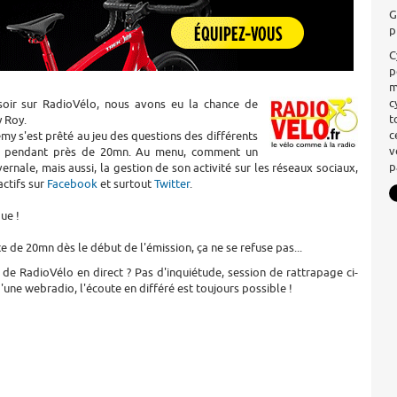
G
p
C
p
m
c
 soir sur RadioVélo, nous avons eu la chance de
t
 Roy.
c
émy s'est prêté au jeu des questions des différents
v
io pendant près de 20mn. Au menu, comment un
p
ernale, mais aussi, la gestion de son activité sur les réseaux sociaux,
actifs sur
Facebook
et surtout
Twitter
.
ue !
e de 20mn dès le début de l'émission, ça ne se refuse pas...
 de RadioVélo en direct ? Pas d'inquiétude, session de rattrapage ci-
d'une webradio, l'écoute en différé est toujours possible !