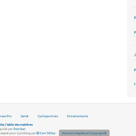
p
p
p
c
rses Pro
Santé
Cyclosportives
Entraînements
site / table des matières
pulsé par
Dotclear
Adapté pour Cycloblog par
Com'3Elles
-
Mentions légales et Copyright©