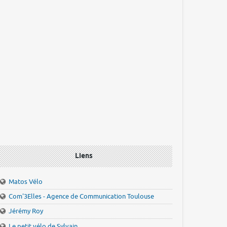
Liens
Matos Vélo
Com'3Elles - Agence de Communication Toulouse
Jérémy Roy
Le petit vélo de Sylvain