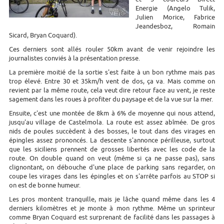
Energie (Angelo Tulik,
Julien Morice,
Fabrice
Jeandesboz, Romain
Sicard,
Bryan Coquard).
Ces derniers sont allés rouler 50km avant de venir rejoindre les
journalistes conviés à la présentation presse.
La première moitié de la sortie s'est faite à un bon rythme mais pas
trop élevé. Entre 30 et 35km/h vent de dos, ça va. Mais comme on
revient par la même route, cela veut dire retour face au vent, je reste
sagement dans les roues à profiter du paysage et de la vue sur la mer.
Ensuite, c'est une montée de 8km à 6% de moyenne qui nous attend,
jusqu'au village de Castelmola. La route est assez abîmée. De gros
nids de poules succèdent à des bosses, le tout dans des virages en
épingles assez prononcés. La descente s'annonce périlleuse, surtout
que les siciliens prennent de grosses libertés avec les code de la
route. On double quand on veut (même si ça ne passe pas), sans
clignontant, on débouche d'une place de parking sans regarder, on
coupe les virages dans les épingles et on s'arrête parfois au STOP si
on est de bonne humeur.
Les pros montent tranquille, mais je lâche quand même dans les 4
derniers kilomètres et je monte à mon rythme. Même un sprinteur
comme Bryan Coquard est surprenant de facilité dans les passages à