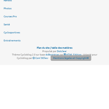
Randos
Photos
Courses Pro
Santé
Cyclosportives
Entraînements
Plan du site / table des matières
Propulsé par
Dotclear
Thème Cycloblog 2.0 sur base
dcBootstrap
par
HTML Edition
- Adapté pour
Cycloblog par
Com'3Elles
-
Mentions légales et Copyright©