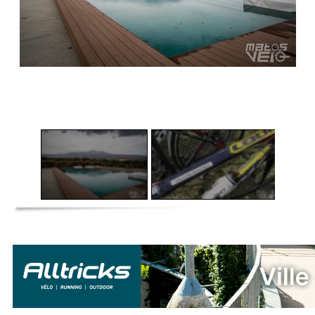
1
/
7