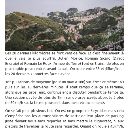
Les 20 derniers kilomètres se font vent de face. Et c'est finalement là
que je vais le plus souffrir. Julien Morice, Romain Sicard (Direct
Energie) et Romain Le Roux (Armée de Terre) font un train... de plus en
plus rapide pour rentrer avant la nuit. On roule entre 35 et 45km/h sur
les 20 derniers kilomètres face au vent.
165 pulsations de moyenne (pour un max à 188) sur 37mn et même 169
puls sur les 16 dernières minutes. Il était temps que ça se termine,
alors que les pros, eux, continuaient à discuter pendant ce temps là.
Une section pavée de plus de 1km sur de gros pavés abordés à plus
de 30km/h sur la fin me poussent dans mes retranchements.
On se fait peur plusieurs fois. On est un groupe de 6 cyclistes mais cela
n'empêche pas les automobilistes de sortir de leur place de parking
juste devant nous sans regarder et sans mettre le clignotant, ni aux
piétons de traverser la route sans regarder. Quand on roule à 45km/h,