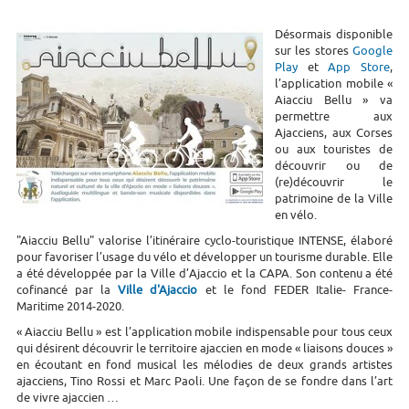
Désormais disponible
sur les stores
Google
Play
et
App Store
,
l’application mobile «
Aiacciu Bellu » va
permettre aux
Ajacciens, aux Corses
ou aux touristes de
découvrir ou de
(re)découvrir le
patrimoine de la Ville
en vélo.
"Aiacciu Bellu" valorise l’itinéraire cyclo-touristique INTENSE, élaboré
pour favoriser l’usage du vélo et développer un tourisme durable. Elle
a été développée par la Ville d’Ajaccio et la CAPA. Son contenu a été
cofinancé par la
Ville d'Ajaccio
et le fond FEDER Italie- France-
Maritime 2014-2020.
« Aiacciu Bellu » est l’application mobile indispensable pour tous ceux
qui désirent découvrir le territoire ajaccien en mode « liaisons douces »
en écoutant en fond musical les mélodies de deux grands artistes
ajacciens, Tino Rossi et Marc Paoli. Une façon de se fondre dans l’art
de vivre ajaccien …