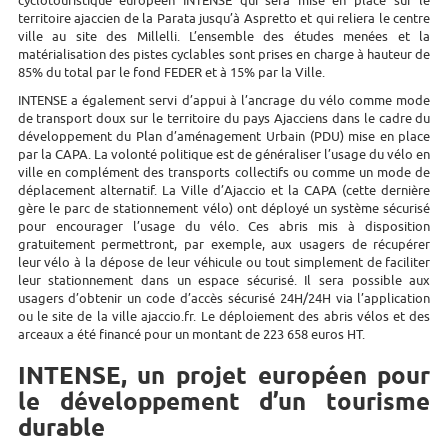
cyclotouristique européen INTENSE qui sera mise en place sur le
territoire ajaccien de la Parata jusqu’à Aspretto et qui reliera le centre
ville au site des Millelli. L’ensemble des études menées et la
matérialisation des pistes cyclables sont prises en charge à hauteur de
85% du total par le fond FEDER et à 15% par la Ville.
INTENSE a également servi d’appui à l’ancrage du vélo comme mode
de transport doux sur le territoire du pays Ajacciens dans le cadre du
développement du Plan d’aménagement Urbain (PDU) mise en place
par la CAPA. La volonté politique est de généraliser l’usage du vélo en
ville en complément des transports collectifs ou comme un mode de
déplacement alternatif. La Ville d’Ajaccio et la CAPA (cette dernière
gère le parc de stationnement vélo) ont déployé un système sécurisé
pour encourager l’usage du vélo. Ces abris mis à disposition
gratuitement permettront, par exemple, aux usagers de récupérer
leur vélo à la dépose de leur véhicule ou tout simplement de faciliter
leur stationnement dans un espace sécurisé. Il sera possible aux
usagers d’obtenir un code d’accès sécurisé 24H/24H via l’application
ou le site de la ville ajaccio.fr. Le déploiement des abris vélos et des
arceaux a été financé pour un montant de 223 658 euros HT.
INTENSE, un projet européen pour
le développement d’un tourisme
durable