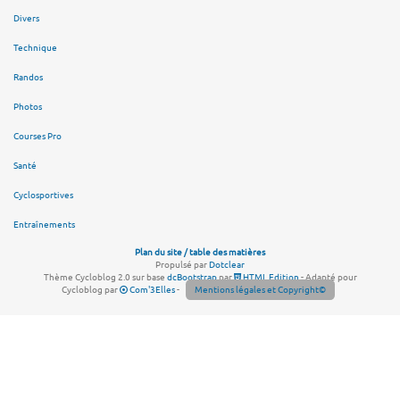
Divers
Technique
Randos
Photos
Courses Pro
Santé
Cyclosportives
Entraînements
Plan du site / table des matières
Propulsé par
Dotclear
Thème Cycloblog 2.0 sur base
dcBootstrap
par
HTML Edition
- Adapté pour
Cycloblog par
Com'3Elles
-
Mentions légales et Copyright©