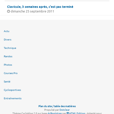
Clavicule, 3 semaines après, c'est pas terminé
dimanche 25 septembre 2011
Actu
Divers
Technique
Randos
Photos
Courses Pro
Santé
Cyclosportives
Entraînements
Plan du site / table des matières
Propulsé par
Dotclear
Thème Cycloblog 2.0 sur base
dcBootstrap
par
HTML Edition
- Adapté pour