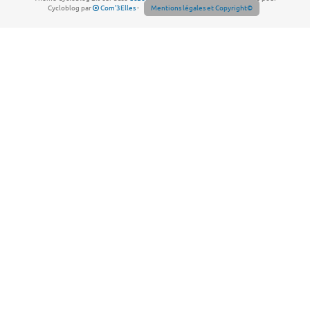
Cycloblog par
Com'3Elles
-
Mentions légales et Copyright©