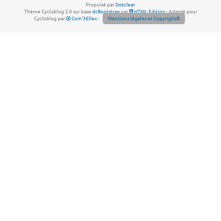
Propulsé par
Dotclear
Thème Cycloblog 2.0 sur base
dcBootstrap
par
HTML Edition
- Adapté pour
Cycloblog par
Com'3Elles
-
Mentions légales et Copyright©