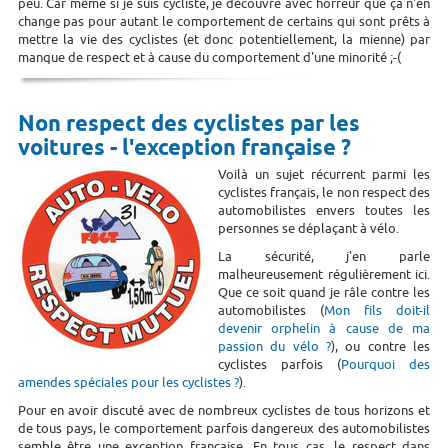
peu. Car même si je suis cycliste, je découvre avec horreur que ça n'en
change pas pour autant le comportement de certains qui sont prêts à
mettre la vie des cyclistes (et donc potentiellement, la mienne) par
manque de respect et à cause du comportement d'une minorité ;-(
Non respect des cyclistes par les
voitures - l'exception française ?
Voilà un sujet récurrent parmi les
cyclistes français, le non respect des
automobilistes envers toutes les
personnes se déplaçant à vélo.
La sécurité, j'en parle
malheureusement régulièrement ici.
Que ce soit quand je râle contre les
automobilistes (
Mon fils doit-il
devenir orphelin à cause de ma
passion du vélo ?
), ou contre les
cyclistes parfois (
Pourquoi des
amendes spéciales pour les cyclistes ?
).
Pour en avoir discuté avec de nombreux cyclistes de tous horizons et
de tous pays, le comportement parfois dangereux des automobilistes
semble être une exception française. En tous cas, le respect dans