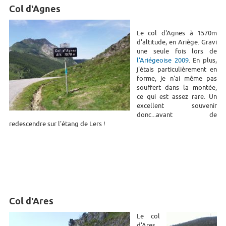
Col d'Agnes
Le col d'Agnes à 1570m
d'altitude, en Ariège. Gravi
une seule fois lors de
l'Ariégeoise 2009
. En plus,
j'étais particulièrement en
forme, je n'ai même pas
souffert dans la montée,
ce qui est assez rare. Un
excellent souvenir
donc...avant de
redescendre sur l'étang de Lers !
Col d'Ares
Le col
d'Ares,