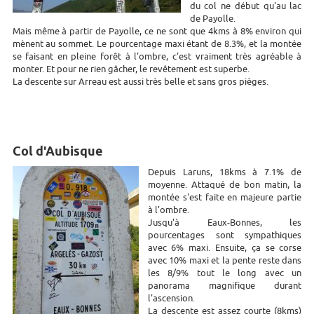
du col ne début qu'au lac
de Payolle.
Mais même à partir de Payolle, ce ne sont que 4kms à 8% environ qui
mènent au sommet. Le pourcentage maxi étant de 8.3%, et la montée
se faisant en pleine forêt à l'ombre, c'est vraiment très agréable à
monter. Et pour ne rien gâcher, le revêtement est superbe.
La descente sur Arreau est aussi très belle et sans gros pièges.
Col d'Aubisque
Depuis Laruns, 18kms à 7.1% de
moyenne. Attaqué de bon matin, la
montée s'est faite en majeure partie
à l'ombre.
Jusqu'à Eaux-Bonnes, les
pourcentages sont sympathiques
avec 6% maxi. Ensuite, ça se corse
avec 10% maxi et la pente reste dans
les 8/9% tout le long avec un
panorama magnifique durant
l'ascension.
La descente est assez courte (8kms)