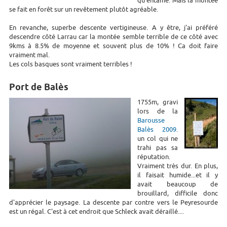
qu'entamé. Mais la montée
se fait en forêt sur un revêtement plutôt agréable.
En revanche, superbe descente vertigineuse. A y être, j'ai préféré
descendre côté Larrau car la montée semble terrible de ce côté avec
9kms à 8.5% de moyenne et souvent plus de 10% ! Ca doit faire
vraiment mal.
Les cols basques sont vraiment terribles !
Port de Balès
1755m, gravi
lors de la
Barousse
Balès 2009
.
un col qui ne
trahi pas sa
réputation.
Vraiment très dur. En plus,
il faisait humide...et il y
avait beaucoup de
brouillard, difficile donc
d'apprécier le paysage. La descente par contre vers le Peyresourde
est un régal. C'est à cet endroit que Schleck avait déraillé....