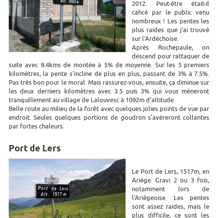
2012. Peut-être était-il
cahcé par le public venu
nombreux ! Les pentes les
plus raides que j'ai trouvé
sur l'Ardéchoise.
Après Rochepaule, on
descend pour rattaquer de
suite avec 8.4kms de montée à 5% de moyenne. Sur les 5 premiers
kilomètres, la pente s'incline de plus en plus, passant de 3% à 7.5%.
Pas très bon pour le moral. Mais rassurez-vous, ensuite, ça diminue sur
les deux derniers kilomètres avec 3.5 puis 3% qui vous mèneront
tranquillement au village de Lalouvesc à 1092m d'altitude.
Belle route au milieu de la forêt avec quelques jolies points de vue par
endroit. Seules quelques portions de goudron s'avèreront collantes
par fortes chaleurs.
Port de Lers
Le Port de Lers, 1517m, en
Ariège. Gravi 2 ou 3 fois,
notamment lors de
l'Ariégeoise. Les pentes
sont assez raides, mais le
plus difficile, ce sont les