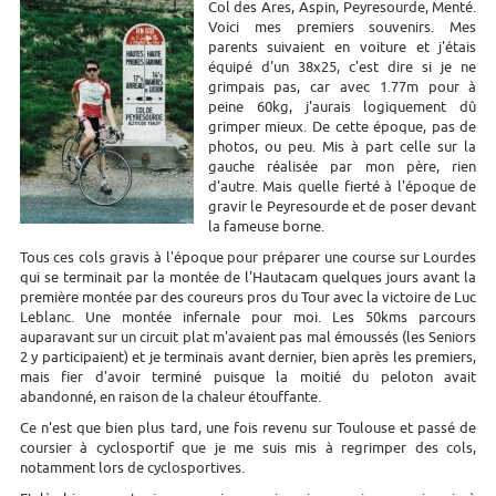
Col des Ares, Aspin, Peyresourde, Menté.
Voici mes premiers souvenirs. Mes
parents suivaient en voiture et j'étais
équipé d'un 38x25, c'est dire si je ne
grimpais pas, car avec 1.77m pour à
peine 60kg, j'aurais logiquement dû
grimper mieux. De cette époque, pas de
photos, ou peu. Mis à part celle sur la
gauche réalisée par mon père, rien
d'autre. Mais quelle fierté à l'époque de
gravir le Peyresourde et de poser devant
la fameuse borne.
Tous ces cols gravis à l'époque pour préparer une course sur Lourdes
qui se terminait par la montée de l'Hautacam quelques jours avant la
première montée par des coureurs pros du Tour avec la victoire de Luc
Leblanc. Une montée infernale pour moi. Les 50kms parcours
auparavant sur un circuit plat m'avaient pas mal émoussés (les Seniors
2 y participaient) et je terminais avant dernier, bien après les premiers,
mais fier d'avoir terminé puisque la moitié du peloton avait
abandonné, en raison de la chaleur étouffante.
Ce n'est que bien plus tard, une fois revenu sur Toulouse et passé de
coursier à cyclosportif que je me suis mis à regrimper des cols,
notamment lors de cyclosportives.