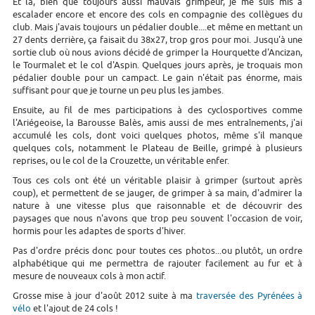
Et là, bien que toujours aussi mauvais grimpeur, je me suis mis à
escalader encore et encore des cols en compagnie des collègues du
club. Mais j'avais toujours un pédalier double....et même en mettant un
27 dents derrière, ça faisait du 38x27, trop gros pour moi. Jusqu'à une
sortie club où nous avions décidé de grimper la Hourquette d'Ancizan,
le Tourmalet et le col d'Aspin. Quelques jours après, je troquais mon
pédalier double pour un campact. Le gain n'était pas énorme, mais
suffisant pour que je tourne un peu plus les jambes.
Ensuite, au fil de mes participations à des cyclosportives comme
l'Ariégeoise, la Barousse Balès, amis aussi de mes entraînements, j'ai
accumulé les cols, dont voici quelques photos, même s'il manque
quelques cols, notamment le Plateau de Beille, grimpé à plusieurs
reprises, ou le col de la Crouzette, un véritable enfer.
Tous ces cols ont été un véritable plaisir à grimper (surtout après
coup), et permettent de se jauger, de grimper à sa main, d'admirer la
nature à une vitesse plus que raisonnable et de découvrir des
paysages que nous n'avons que trop peu souvent l'occasion de voir,
hormis pour les adaptes de sports d'hiver.
Pas d'ordre précis donc pour toutes ces photos...ou plutôt, un ordre
alphabétique qui me permettra de rajouter facilement au fur et à
mesure de nouveaux cols à mon actif.
Grosse mise à jour d'août 2012 suite à ma
traversée des Pyrénées à
vélo
et l'ajout de 24 cols !