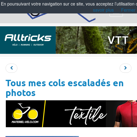
En poursuivant votre navigation sur ce site, vous acceptez l’utilisation
savoir plus
Fermer
Menu
Tous mes cols escaladés en
photos