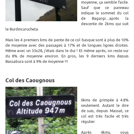
moyenne, ça semble facile.
Sauf que ce panneau
indique le sommet du col
de Bagargi....après la
descente de 2kms qui suit
le Burdincurucheta.
Mais les 4 premiers kms de pente de ce col basque sont à plus de 10%
de moyenne avec des passages à 17% et de longues lignes droites.
Même avec un 33x28, j'étais dans le dur ! Et même après, on reste sur
du 8% de moyenne environ. En gros, les 9 derniers kms depuis
Bassabura sont à 9% de moyenne !!!
Col des Caougnous
6kms de grimpée à 4.8%
seulement. Autant le dire
de suis, depuis Massat, ce
col est très facile et très
régulier.
Après 4kms, vous