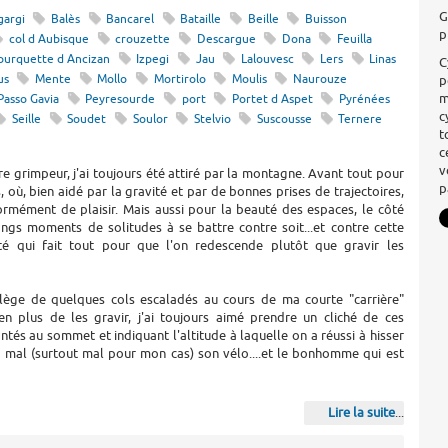
G
gargi
Balès
Bancarel
Bataille
Beille
Buisson
p
col d Aubisque
crouzette
Descargue
Dona
Feuilla
ourquette d Ancizan
Izpegi
Jau
Lalouvesc
Lers
Linas
C
p
us
Mente
Mollo
Mortirolo
Moulis
Naurouze
m
Passo Gavia
Peyresourde
port
Portet d Aspet
Pyrénées
c
Seille
Soudet
Soulor
Stelvio
Suscousse
Ternere
t
c
v
re grimpeur, j'ai toujours été attiré par la montagne. Avant tout pour
p
, où, bien aidé par la gravité et par de bonnes prises de trajectoires,
ormément de plaisir. Mais aussi pour la beauté des espaces, le côté
ongs moments de solitudes à se battre contre soit...et contre cette
té qui fait tout pour que l'on redescende plutôt que gravir les
rilège de quelques cols escaladés au cours de ma courte "carrière"
 en plus de les gravir, j'ai toujours aimé prendre un cliché de ces
tés au sommet et indiquant l'altitude à laquelle on a réussi à hisser
e mal (surtout mal pour mon cas) son vélo....et le bonhomme qui est
Lire la suite
...