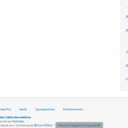
p
p
p
c
rses Pro
Santé
Cyclosportives
Entraînements
site / table des matières
pulsé par
Dotclear
Adapté pour Cycloblog par
Com'3Elles
-
Mentions légales et Copyright©