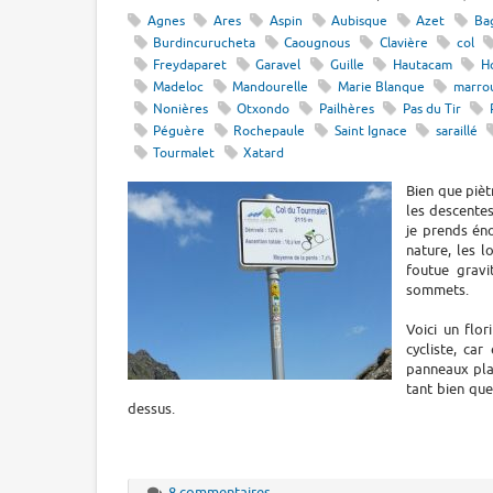
Agnes
Ares
Aspin
Aubisque
Azet
Ba
Burdincurucheta
Caougnous
Clavière
col
Freydaparet
Garavel
Guille
Hautacam
H
Madeloc
Mandourelle
Marie Blanque
marro
Nonières
Otxondo
Pailhères
Pas du Tir
Péguère
Rochepaule
Saint Ignace
saraillé
Tourmalet
Xatard
Bien que pièt
les descentes
je prends én
nature, les l
foutue gravi
sommets.
Voici un flo
cycliste, car
panneaux plan
tant bien qu
dessus.
8 commentaires