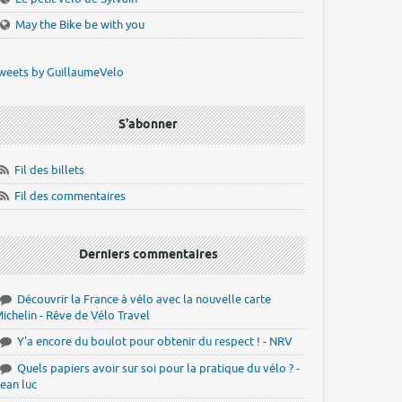
May the Bike be with you
weets by GuillaumeVelo
S'abonner
Fil des billets
Fil des commentaires
Derniers commentaires
Découvrir la France à vélo avec la nouvelle carte
ichelin - Rêve de Vélo Travel
Y'a encore du boulot pour obtenir du respect ! - NRV
Quels papiers avoir sur soi pour la pratique du vélo ? -
ean luc