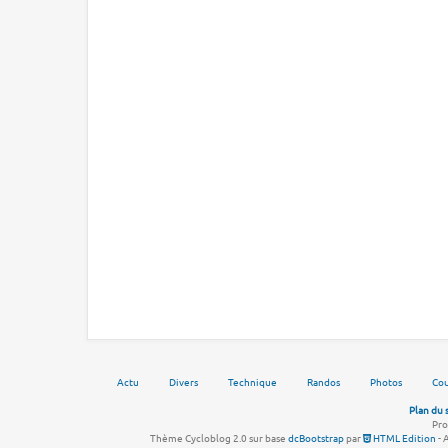
Actu
Divers
Technique
Randos
Photos
Cou
Plan du 
Pro
Thème Cycloblog 2.0 sur base
dcBootstrap
par
HTML Edition
- 