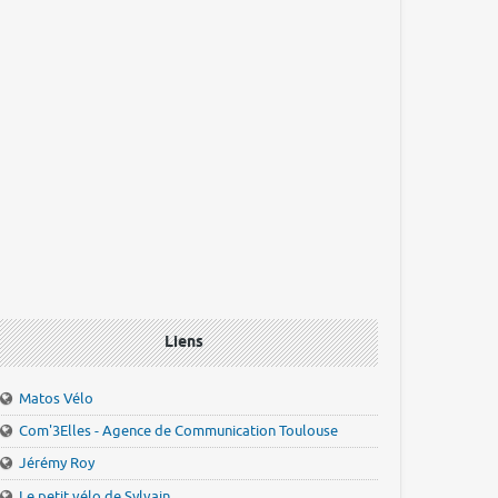
Liens
Matos Vélo
Com'3Elles - Agence de Communication Toulouse
Jérémy Roy
Le petit vélo de Sylvain