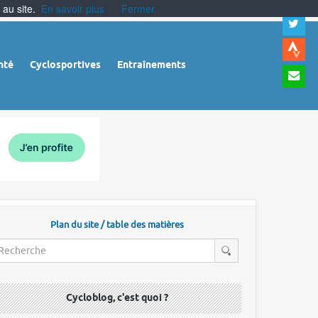
 au site.
En savoir plus
Fermer
A
a
c
|
A
nté
Cyclosportives
Entraînements
a
m
|
A
à
l
r
Plan du site / table des matières
Cycloblog, c'est quoi ?