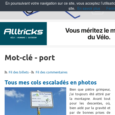
En poursuivant votre navigation sur ce site, vous acceptez l’utilisa
site.
En savoir plus
Ferm
Menu
Mot-clé - port
Fil des billets
-
Fil des commentaires
Tous mes cols escaladés en photos
Bien que piètre grimpeur,
j'ai toujours été attiré par
la montagne. Avant tout
pour les descentes, où,
bien aidé par la gravité et
par de bonnes prises de