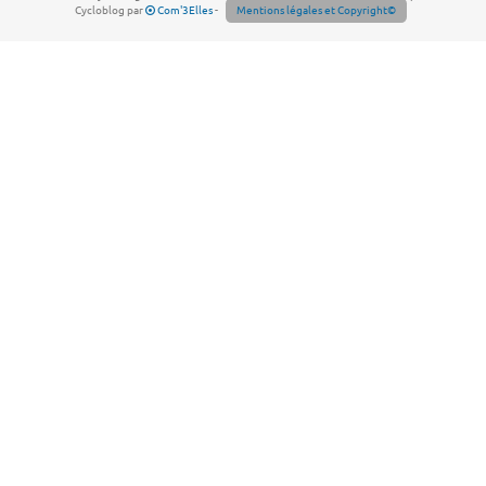
Cycloblog par
Com'3Elles
-
Mentions légales et Copyright©