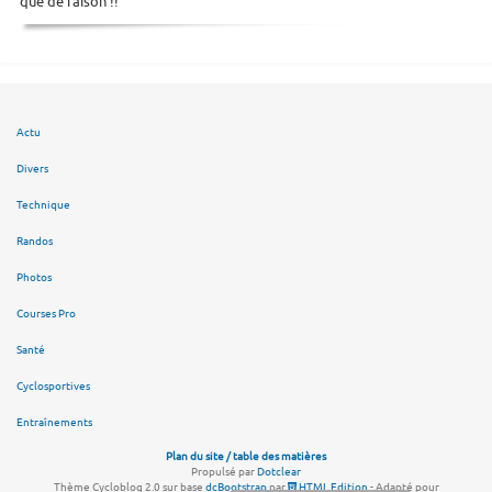
que de raison !!
Actu
Divers
Technique
Randos
Photos
Courses Pro
Santé
Cyclosportives
Entraînements
Plan du site / table des matières
Propulsé par
Dotclear
Thème Cycloblog 2.0 sur base
dcBootstrap
par
HTML Edition
- Adapté pour