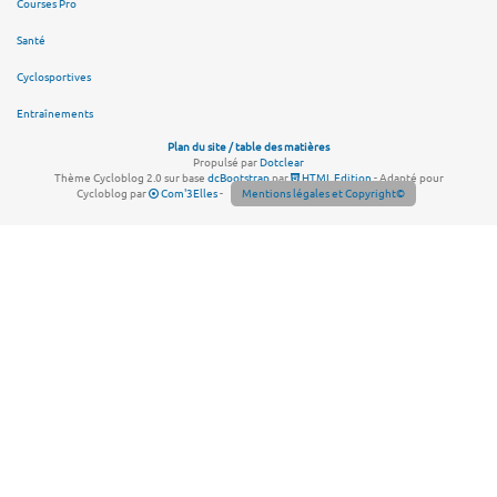
Courses Pro
Santé
Cyclosportives
Entraînements
Plan du site / table des matières
Propulsé par
Dotclear
Thème Cycloblog 2.0 sur base
dcBootstrap
par
HTML Edition
- Adapté pour
Cycloblog par
Com'3Elles
-
Mentions légales et Copyright©