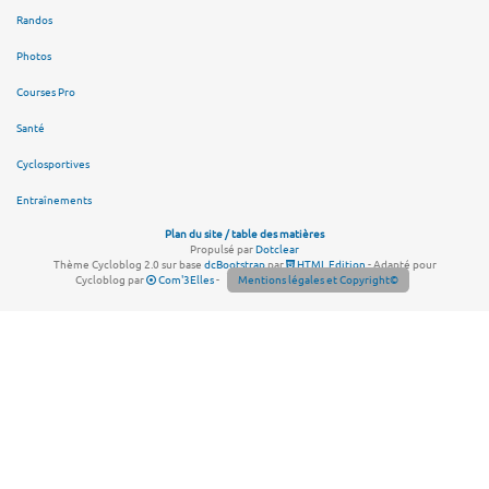
Randos
Photos
Courses Pro
Santé
Cyclosportives
Entraînements
Plan du site / table des matières
Propulsé par
Dotclear
Thème Cycloblog 2.0 sur base
dcBootstrap
par
HTML Edition
- Adapté pour
Cycloblog par
Com'3Elles
-
Mentions légales et Copyright©