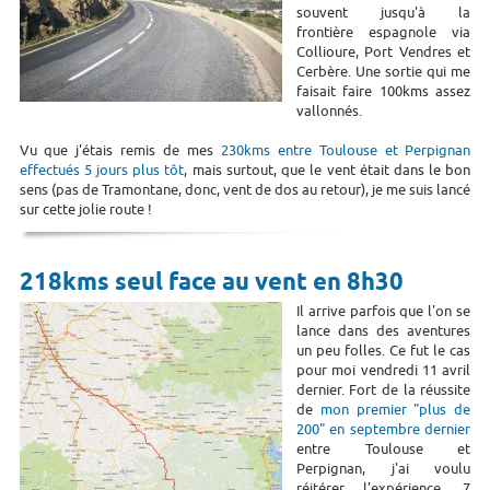
souvent jusqu'à la
frontière espagnole via
Collioure, Port Vendres et
Cerbère. Une sortie qui me
faisait faire 100kms assez
vallonnés.
Vu que j'étais remis de mes
230kms entre Toulouse et Perpignan
effectués 5 jours plus tôt
, mais surtout, que le vent était dans le bon
sens (pas de Tramontane, donc, vent de dos au retour), je me suis lancé
sur cette jolie route !
218kms seul face au vent en 8h30
Il arrive parfois que l'on se
lance dans des aventures
un peu folles. Ce fut le cas
pour moi vendredi 11 avril
dernier. Fort de la réussite
de
mon premier "plus de
200" en septembre dernier
entre Toulouse et
Perpignan, j'ai voulu
réitérer l'expérience, 7