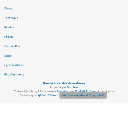
Divers
Technique
Randos
Photos
Courses Pro
Santé
Cyclosportives
Entraînements
Plan du site / table des matières
Propulsé par
Dotclear
Thème Cycloblog 2.0 sur base
dcBootstrap
par
HTML Edition
- Adapté pour
Cycloblog par
Com'3Elles
-
Mentions légales et Copyright©