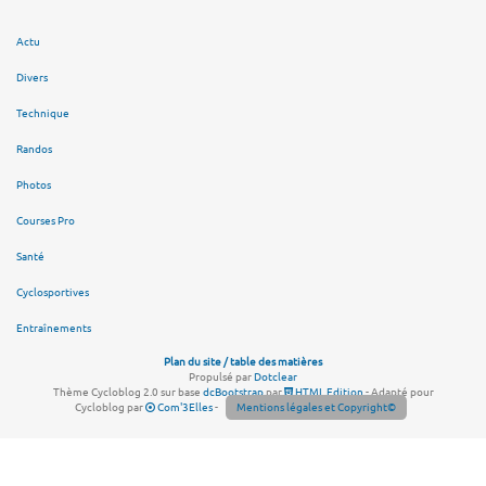
Actu
Divers
Technique
Randos
Photos
Courses Pro
Santé
Cyclosportives
Entraînements
Plan du site / table des matières
Propulsé par
Dotclear
Thème Cycloblog 2.0 sur base
dcBootstrap
par
HTML Edition
- Adapté pour
Cycloblog par
Com'3Elles
-
Mentions légales et Copyright©