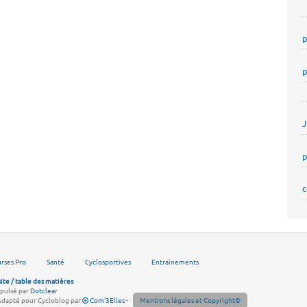
p
p
p
c
rses Pro
Santé
Cyclosportives
Entraînements
site / table des matières
pulsé par
Dotclear
Adapté pour Cycloblog par
Com'3Elles
-
Mentions légales et Copyright©