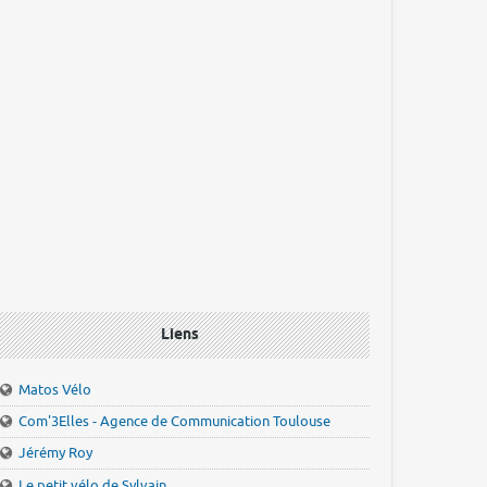
Liens
Matos Vélo
Com'3Elles - Agence de Communication Toulouse
Jérémy Roy
Le petit vélo de Sylvain