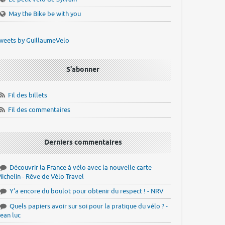
May the Bike be with you
weets by GuillaumeVelo
S'abonner
Fil des billets
Fil des commentaires
Derniers commentaires
Découvrir la France à vélo avec la nouvelle carte
ichelin - Rêve de Vélo Travel
Y'a encore du boulot pour obtenir du respect ! - NRV
Quels papiers avoir sur soi pour la pratique du vélo ? -
ean luc