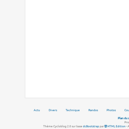
Actu
Divers
Technique
Randos
Photos
Cou
Plan du 
Pro
Thème Cycloblog 2.0 sur base
dcBootstrap
par
HTML Edition
- 