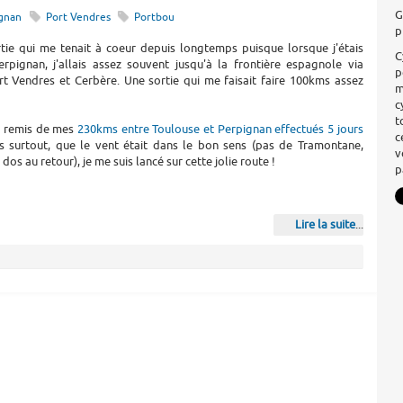
G
gnan
Port Vendres
Portbou
p
rtie qui me tenait à coeur depuis longtemps puisque lorsque j'étais
C
erpignan, j'allais assez souvent jusqu'à la frontière espagnole via
p
rt Vendres et Cerbère. Une sortie qui me faisait faire 100kms assez
m
c
t
is remis de mes
230kms entre Toulouse et Perpignan effectués 5 jours
c
is surtout, que le vent était dans le bon sens (pas de Tramontane,
v
dos au retour), je me suis lancé sur cette jolie route !
p
Lire la suite
...