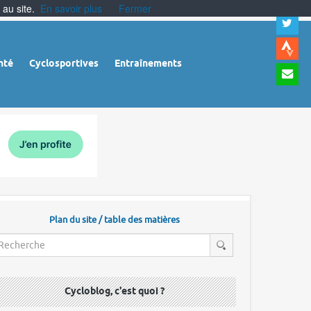
 au site.
En savoir plus
Fermer
A
a
c
|
A
nté
Cyclosportives
Entraînements
a
m
|
A
à
l
r
Plan du site / table des matières
Cycloblog, c'est quoi ?