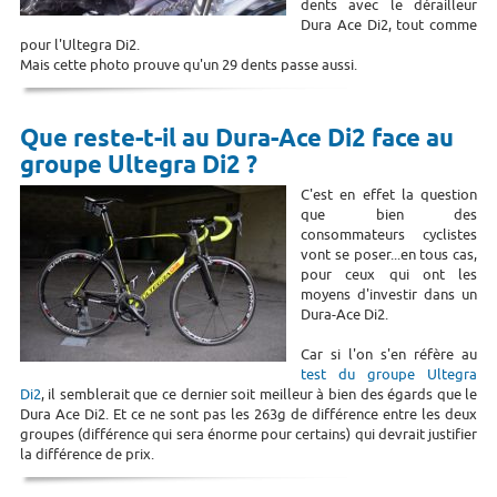
dents avec le dérailleur
Dura Ace Di2, tout comme
pour l'Ultegra Di2.
Mais cette photo prouve qu'un 29 dents passe aussi.
Que reste-t-il au Dura-Ace Di2 face au
groupe Ultegra Di2 ?
C'est en effet la question
que bien des
consommateurs cyclistes
vont se poser...en tous cas,
pour ceux qui ont les
moyens d'investir dans un
Dura-Ace Di2.
Car si l'on s'en réfère au
test du groupe Ultegra
Di2
, il semblerait que ce dernier soit meilleur à bien des égards que le
Dura Ace Di2. Et ce ne sont pas les 263g de différence entre les deux
groupes (différence qui sera énorme pour certains) qui devrait justifier
la différence de prix.