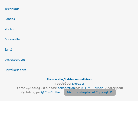
Technique
Randos
Photos
Courses Pro
Santé
Cyclosportives
Entraînements
Plan du site / table des matières
Propulsé par
Dotclear
Thème Cycloblog 2.0 sur base
dcBootstrap
par
HTML Edition
- Adapté pour
Cycloblog par
Com'3Elles
-
Mentions légales et Copyright©