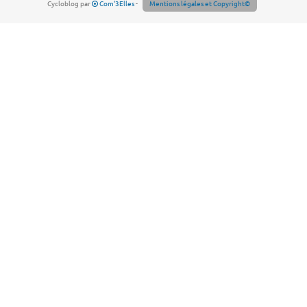
Cycloblog par
Com'3Elles
-
Mentions légales et Copyright©