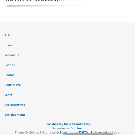
Actu
Divers
Technique
Randos
Photos
Courses Pro
Santé
Cyclosportives
Entraînements
Plan du site / table des matières
Propulsé par
Dotclear
Thème Cycloblog 2.0 sur base
dcBootstrap
par
HTML Edition
- Adapté pour