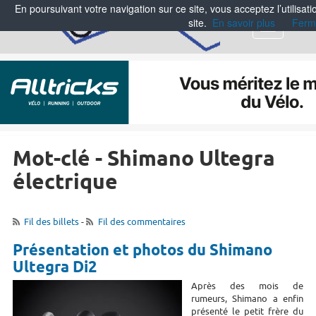
En poursuivant votre navigation sur ce site, vous acceptez l’utilisa
site.
En savoir plus
Ferm
Menu
Mot-clé - Shimano Ultegra
électrique
Fil des billets
-
Fil des commentaires
Présentation et photos du Shimano
Ultegra Di2
Après des mois de
rumeurs, Shimano a enfin
présenté le petit frère du