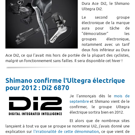
Dura Ace Di2, le Shimano
Ultegra Di2.
Le second groupe
électronique de la marque
aura pour tâche de
"démocratiser" les
groupes électronique,
notamment avec un tarif
deux fois inférieur au Dura
Ace Di2, ce qui l'avait mis hors de portée de la plupart des cyclistes,
malgré un fonctionnement sans failles. Il sera disponible cet hiver !
Shimano confirme l'Ultegra électrique
pour 2012 : Di2 6870
Je l'annonçais dès le
mois de
septembre
et Shimano vient de le
confirmer, le groupe Ultegra
électrique sortira bien en 2012.
Et alors que de nombreux sites
lançaient à tout va que se groupe se nommerai Ui2, j'avais donné une
explication sur
l'irrationalité de cette dénomination
, ce que vient de