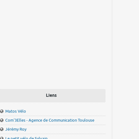
Liens
Matos Vélo
Com'3Elles - Agence de Communication Toulouse
Jérémy Roy
Le petit vélo de Sylvain