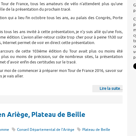
u Tour de France, tous les amateurs de vélo n'attendent plus qu'une
G
elle de la présentation du prochain tracé.
p
ation qui a lieu fin octobre tous les ans, au palais des Congrès, Porte
C
p
m
s tous les ans invité à cette présentation, je n'y suis allé qu'une fois,
c
ème édition. L'avion aller-retour coûte trop cher pour à peine 1h30 sur
t
s, Internet permet de voir en direct cette présentation.
c
arcours de cette 103ième édition du Tour avait plus ou moins été
v
 plus ou moins de précision, sur de nombreux sites, la présentation
p
met d'avoir enfin des certitudes sur le tracé.
our moi de commencer à préparer mon Tour de France 2016, savoir sur
 je vais aller.
Lire la suite
...
en Ariège, Plateau de Beille
homme
Conseil Départemental de l’Ariège
Plateau de Beille