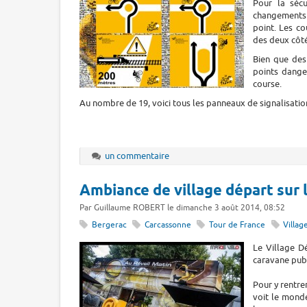
Pour la sécu
changements 
point. Les co
des deux côtés
Bien que des
points dange
course.
Au nombre de 19, voici tous les panneaux de signalisation 
un commentaire
Ambiance de village départ sur 
Par Guillaume ROBERT le dimanche 3 août 2014, 08:52
Bergerac
Carcassonne
Tour de France
Villag
Le Village Dé
caravane publ
Pour y rentrer
voit le mond