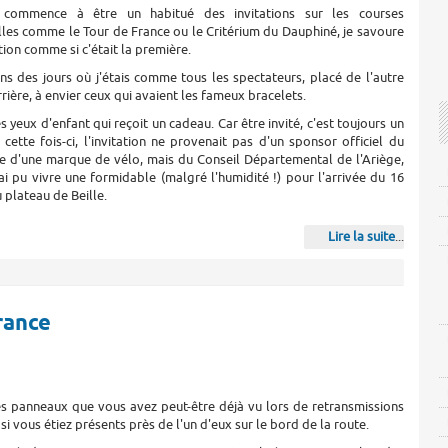
commence à être un habitué des invitations sur les courses
les comme le Tour de France ou le Critérium du Dauphiné, je savoure
tion comme si c'était la première.
s des jours où j'étais comme tous les spectateurs, placé de l'autre
rrière, à envier ceux qui avaient les fameux bracelets.
s yeux d'enfant qui reçoit un cadeau. Car être invité, c'est toujours un
t cette fois-ci, l'invitation ne provenait pas d'un sponsor officiel du
 d'une marque de vélo, mais du Conseil Départemental de l'Ariège,
'ai pu vivre une formidable (malgré l'humidité !) pour l'arrivée du 16
u plateau de Beille.
Lire la suite
...
France
es panneaux que vous avez peut-être déjà vu lors de retransmissions
si vous étiez présents près de l'un d'eux sur le bord de la route.