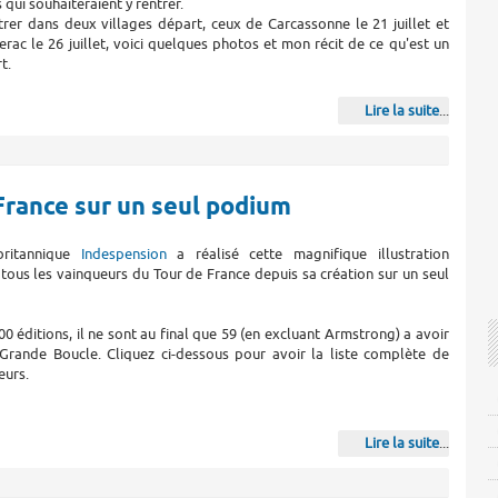
 qui souhaiteraient y rentrer.
rer dans deux villages départ, ceux de Carcassonne le 21 juillet et
erac le 26 juillet, voici quelques photos et mon récit de ce qu'est un
t.
Lire la suite
...
France sur un seul podium
britannique
Indespension
a réalisé cette magnifique illustration
tous les vainqueurs du Tour de France depuis sa création sur un seul
00 éditions, il ne sont au final que 59 (en excluant Armstrong) a avoir
Grande Boucle. Cliquez ci-dessous pour avoir la liste complète de
eurs.
Lire la suite
...