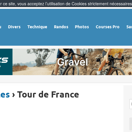
 ce site, vous acceptez l’utilisation de Cookies strictement nécessaires
u
Divers
Technique
Randos
Photos
Courses Pro
Sa
les
› Tour de France