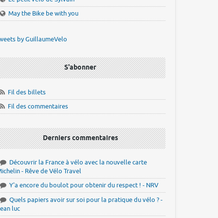
May the Bike be with you
weets by GuillaumeVelo
S'abonner
Fil des billets
Fil des commentaires
Derniers commentaires
Découvrir la France à vélo avec la nouvelle carte
ichelin - Rêve de Vélo Travel
Y'a encore du boulot pour obtenir du respect ! - NRV
Quels papiers avoir sur soi pour la pratique du vélo ? -
ean luc