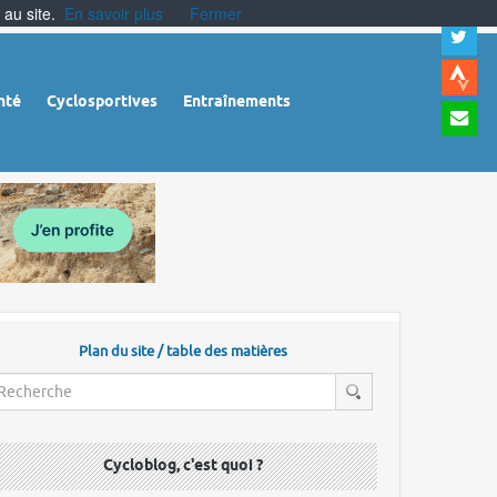
 au site.
En savoir plus
Fermer
A
a
c
|
A
nté
Cyclosportives
Entraînements
a
m
|
A
à
l
r
Plan du site / table des matières
Cycloblog, c'est quoi ?