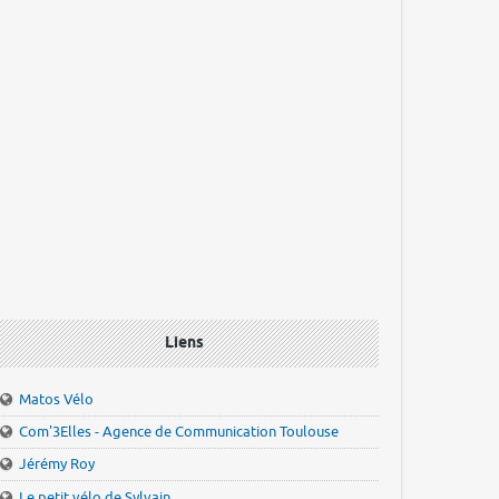
Liens
Matos Vélo
Com'3Elles - Agence de Communication Toulouse
Jérémy Roy
Le petit vélo de Sylvain