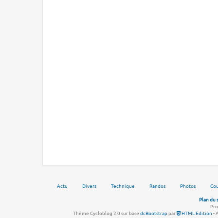
Actu
Divers
Technique
Randos
Photos
Cou
Plan du 
Pro
Thème Cycloblog 2.0 sur base
dcBootstrap
par
HTML Edition
- 