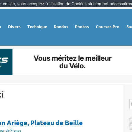
 ce site, vous acceptez l’utilisation de Cookies strictement nécessaires
u
Divers
Technique
Randos
Photos
Courses Pro
Sa
i
en Ariège, Plateau de Beille
our de France