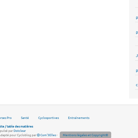
p
p
p
c
rses Pro
Santé
Cyclosportives
Entraînements
site / table des matières
pulsé par
Dotclear
Adapté pour Cycloblog par
Com'3Elles
-
Mentions légales et Copyright©