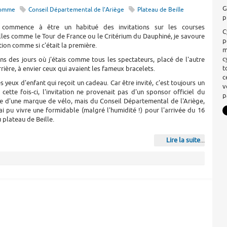
G
homme
Conseil Départemental de l’Ariège
Plateau de Beille
p
commence à être un habitué des invitations sur les courses
C
les comme le Tour de France ou le Critérium du Dauphiné, je savoure
p
tion comme si c'était la première.
m
c
s des jours où j'étais comme tous les spectateurs, placé de l'autre
t
rrière, à envier ceux qui avaient les fameux bracelets.
c
s yeux d'enfant qui reçoit un cadeau. Car être invité, c'est toujours un
v
t cette fois-ci, l'invitation ne provenait pas d'un sponsor officiel du
p
 d'une marque de vélo, mais du Conseil Départemental de l'Ariège,
'ai pu vivre une formidable (malgré l'humidité !) pour l'arrivée du 16
u plateau de Beille.
Lire la suite
...