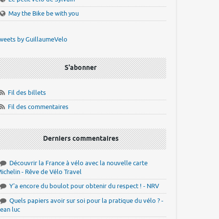
May the Bike be with you
weets by GuillaumeVelo
S'abonner
Fil des billets
Fil des commentaires
Derniers commentaires
Découvrir la France à vélo avec la nouvelle carte
ichelin - Rêve de Vélo Travel
Y'a encore du boulot pour obtenir du respect ! - NRV
Quels papiers avoir sur soi pour la pratique du vélo ? -
ean luc