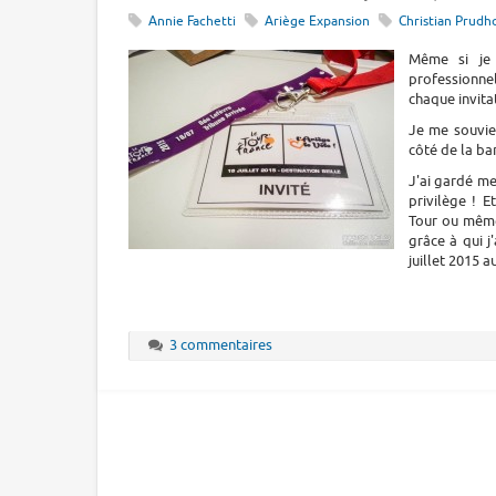
Annie Fachetti
Ariège Expansion
Christian Prud
Même si je 
professionnel
chaque invita
Je me souvien
côté de la ba
J'ai gardé me
privilège ! E
Tour ou même
grâce à qui j
juillet 2015 a
3 commentaires