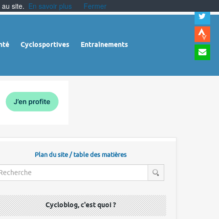
 au site.
En savoir plus
Fermer
A
a
c
|
A
nté
Cyclosportives
Entraînements
a
m
|
A
à
l
r
Plan du site / table des matières
Cycloblog, c'est quoi ?