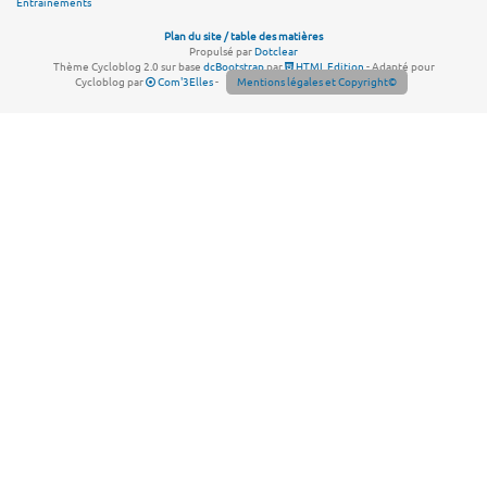
Entraînements
Plan du site / table des matières
Propulsé par
Dotclear
Thème Cycloblog 2.0 sur base
dcBootstrap
par
HTML Edition
- Adapté pour
Cycloblog par
Com'3Elles
-
Mentions légales et Copyright©