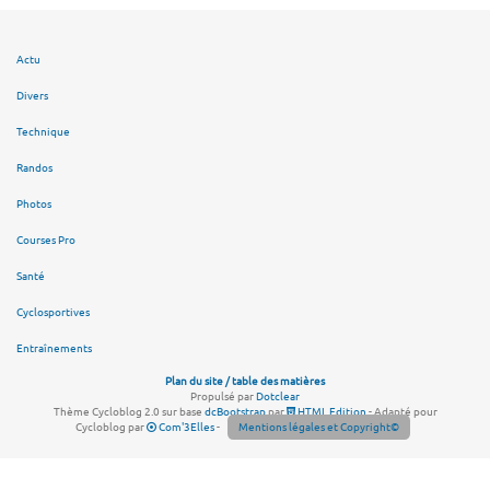
Actu
Divers
Technique
Randos
Photos
Courses Pro
Santé
Cyclosportives
Entraînements
Plan du site / table des matières
Propulsé par
Dotclear
Thème Cycloblog 2.0 sur base
dcBootstrap
par
HTML Edition
- Adapté pour
Cycloblog par
Com'3Elles
-
Mentions légales et Copyright©