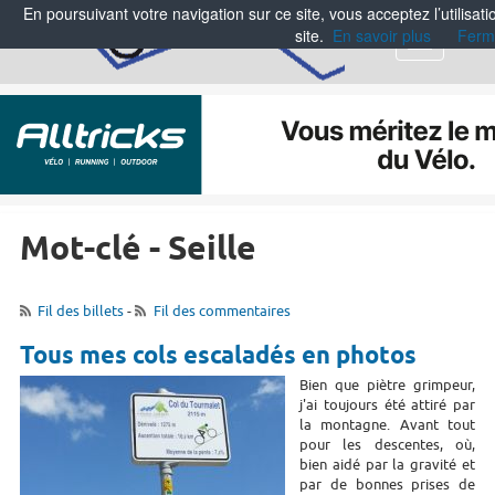
En poursuivant votre navigation sur ce site, vous acceptez l’utilisa
site.
En savoir plus
Ferm
Menu
Mot-clé - Seille
Fil des billets
-
Fil des commentaires
Tous mes cols escaladés en photos
Bien que piètre grimpeur,
j'ai toujours été attiré par
la montagne. Avant tout
pour les descentes, où,
bien aidé par la gravité et
par de bonnes prises de