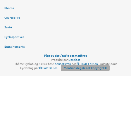
Photos
Courses Pro
Santé
Cyclosportives
Entraînements
Plan du site / table des matières
Propulsé par
Dotclear
Thème Cycloblog 2.0 sur base
dcBootstrap
par
HTML Edition
- Adapté pour
Cycloblog par
Com'3Elles
-
Mentions légales et Copyright©