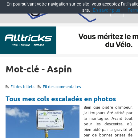
En poursuivant votre navigation sur ce site, vous acceptez l’utilisa
site.
En savoir plus
Ferm
Menu
Mot-clé - Aspin
Fil des billets
-
Fil des commentaires
Tous mes cols escaladés en photos
Bien que piètre grimpeur,
j'ai toujours été attiré par
la montagne. Avant tout
pour les descentes, où,
bien aidé par la gravité et
par de bonnes prises de