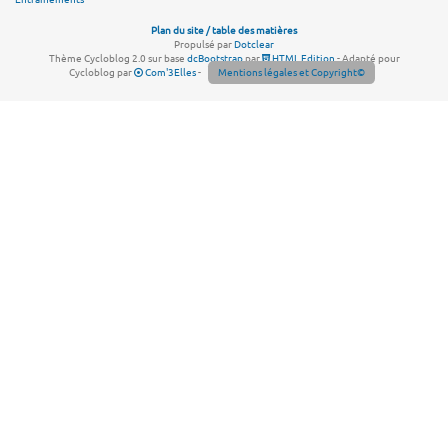
Plan du site / table des matières
Propulsé par
Dotclear
Thème Cycloblog 2.0 sur base
dcBootstrap
par
HTML Edition
- Adapté pour
Cycloblog par
Com'3Elles
-
Mentions légales et Copyright©