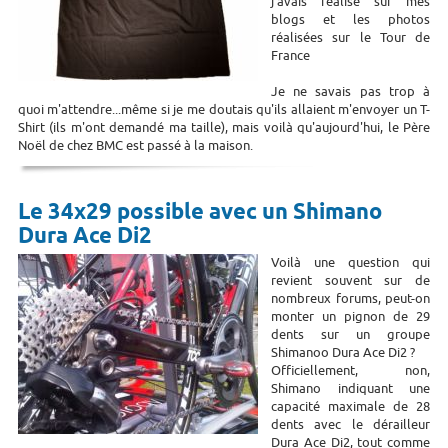
j'avais réalisé sur mes
blogs et les photos
réalisées sur le Tour de
France
Je ne savais pas trop à
quoi m'attendre...même si je me doutais qu'ils allaient m'envoyer un T-
Shirt (ils m'ont demandé ma taille), mais voilà qu'aujourd'hui, le Père
Noël de chez BMC est passé à la maison.
Le 34x29 possible avec un Shimano
Dura Ace Di2
Voilà une question qui
revient souvent sur de
nombreux forums, peut-on
monter un pignon de 29
dents sur un groupe
Shimanoo Dura Ace Di2 ?
Officiellement, non,
Shimano indiquant une
capacité maximale de 28
dents avec le dérailleur
Dura Ace Di2, tout comme