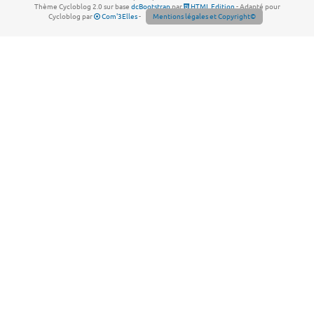
Thème Cycloblog 2.0 sur base
dcBootstrap
par
HTML Edition
- Adapté pour
Cycloblog par
Com'3Elles
-
Mentions légales et Copyright©