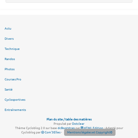
Actu
Divers
Technique
Randos
Photos
Courses Pro
Santé
Cyclosportives
Entraînements
Plan du site / table des matières
Propulsé par
Dotclear
Thème Cycloblog 2.0 sur base
dcBootstrap
par
HTML Edition
- Adapté pour
Cycloblog par
Com'3Elles
-
Mentions légales et Copyright©