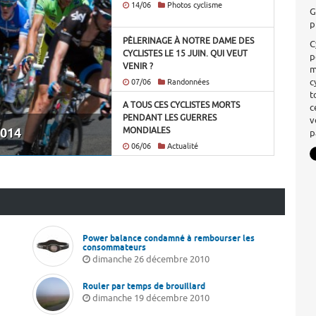
14/06
Photos cyclisme
G
p
PÈLERINAGE À NOTRE DAME DES
C
CYCLISTES LE 15 JUIN. QUI VEUT
p
VENIR ?
m
c
07/06
Randonnées
t
A TOUS CES CYCLISTES MORTS
c
PENDANT LES GUERRES
v
14
MONDIALES
p
06/06
Actualité
Power balance condamné à rembourser les
consommateurs
dimanche 26 décembre 2010
Rouler par temps de brouillard
dimanche 19 décembre 2010