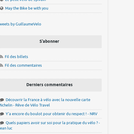
May the Bike be with you
weets by GuillaumeVelo
S'abonner
Fil des billets
Fil des commentaires
Derniers commentaires
Découvrir la France à vélo avec la nouvelle carte
ichelin - Rêve de Vélo Travel
Y'a encore du boulot pour obtenir du respect ! - NRV
Quels papiers avoir sur soi pour la pratique du vélo ? -
ean luc