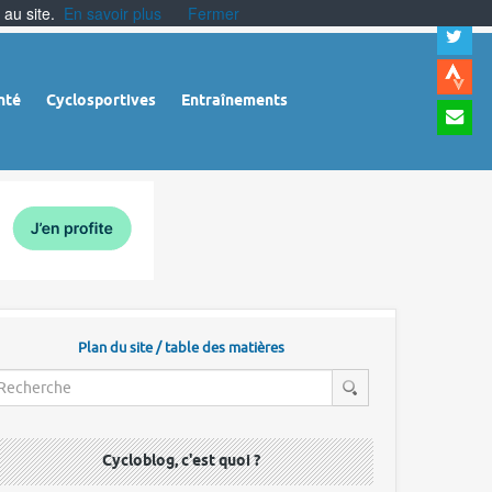
 au site.
En savoir plus
Fermer
A
a
c
|
A
nté
Cyclosportives
Entraînements
a
m
|
A
à
l
r
Plan du site / table des matières
Cycloblog, c'est quoi ?