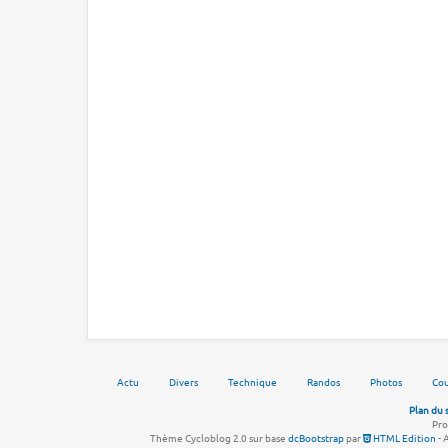
Actu
Divers
Technique
Randos
Photos
Cou
Plan du 
Pro
Thème Cycloblog 2.0 sur base
dcBootstrap
par
HTML Edition
- 