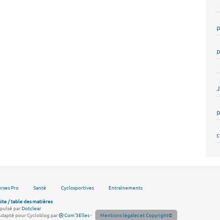
p
p
p
c
rses Pro
Santé
Cyclosportives
Entraînements
site / table des matières
pulsé par
Dotclear
Adapté pour Cycloblog par
Com'3Elles
-
Mentions légales et Copyright©