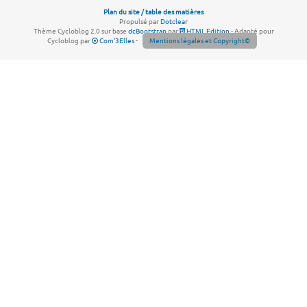
Plan du site / table des matières
Propulsé par
Dotclear
Thème Cycloblog 2.0 sur base
dcBootstrap
par
HTML Edition
- Adapté pour
Cycloblog par
Com'3Elles
-
Mentions légales et Copyright©