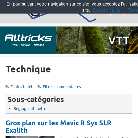
En poursuivant votre navigation sur ce site, vous acceptez l’utilisa
site.
En savoir plus
Ferm
Menu
Technique
Fil des billets
-
Fil des commentaires
Sous-catégories
Réglage altimètre
Gros plan sur les Mavic R Sys SLR
Exalith