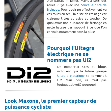
J'en parlais mi-juillet, Mavic a sorti des
roues R Sys avec une
nouvelle piste de
freinage
. Pour avoir pu effectivement vu
ces roues en réel, la piste de freinage est
clairement très abrasive au toucher. De
quoi avoir une puissance de freinage en
nette hausse par rapport à ce que l'on
connaît, notamment sous la pluie.
Pourquoi l'Ultegra
électrique ne se
nommera pas Ui2
De nombreux sites ou blogs
indiquent que le future groupe
Ultegra électrique
se nommerait
Ui2. Mais non, ce n'est pas
logique...et voilà pourquoi.
Look Maxone, le premier capteur de
puissance cycliste