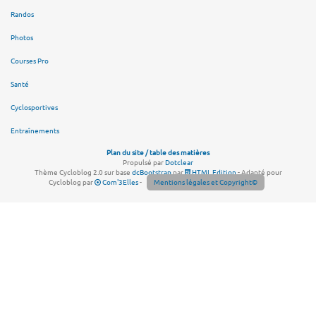
Randos
Photos
Courses Pro
Santé
Cyclosportives
Entraînements
Plan du site / table des matières
Propulsé par
Dotclear
Thème Cycloblog 2.0 sur base
dcBootstrap
par
HTML Edition
- Adapté pour
Cycloblog par
Com'3Elles
-
Mentions légales et Copyright©