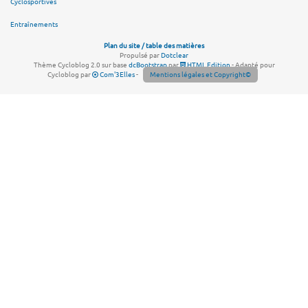
Cyclosportives
Entraînements
Plan du site / table des matières
Propulsé par
Dotclear
Thème Cycloblog 2.0 sur base
dcBootstrap
par
HTML Edition
- Adapté pour
Cycloblog par
Com'3Elles
-
Mentions légales et Copyright©