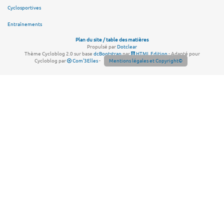
Cyclosportives
Entraînements
Plan du site / table des matières
Propulsé par
Dotclear
Thème Cycloblog 2.0 sur base
dcBootstrap
par
HTML Edition
- Adapté pour
Cycloblog par
Com'3Elles
-
Mentions légales et Copyright©