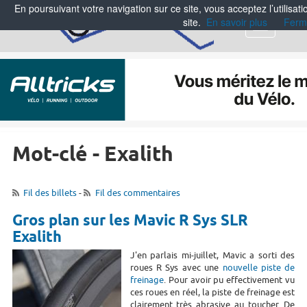
En poursuivant votre navigation sur ce site, vous acceptez l’utilisa
site.
En savoir plus
Ferm
Menu
Mot-clé - Exalith
Fil des billets
-
Fil des commentaires
Gros plan sur les Mavic R Sys SLR
Exalith
J'en parlais mi-juillet, Mavic a sorti des
roues R Sys avec une
nouvelle piste de
freinage
. Pour avoir pu effectivement vu
ces roues en réel, la piste de freinage est
clairement très abrasive au toucher. De