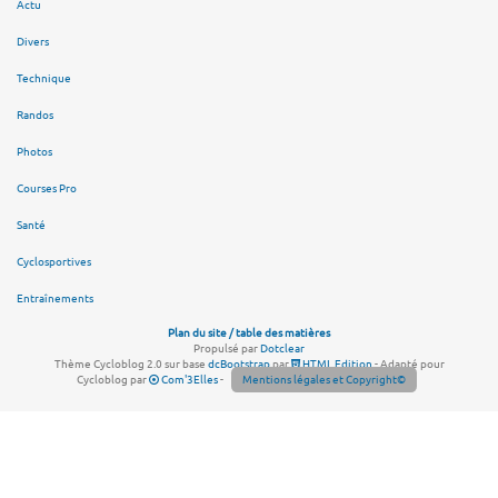
Actu
Divers
Technique
Randos
Photos
Courses Pro
Santé
Cyclosportives
Entraînements
Plan du site / table des matières
Propulsé par
Dotclear
Thème Cycloblog 2.0 sur base
dcBootstrap
par
HTML Edition
- Adapté pour
Cycloblog par
Com'3Elles
-
Mentions légales et Copyright©