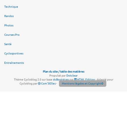
Technique
Randos
Photos
Courses Pro
Santé
Cyclosportives
Entraînements
Plan du site / table des matières
Propulsé par
Dotclear
Thème Cycloblog 2.0 sur base
dcBootstrap
par
HTML Edition
- Adapté pour
Cycloblog par
Com'3Elles
-
Mentions légales et Copyright©