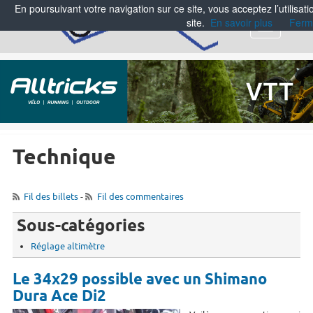
En poursuivant votre navigation sur ce site, vous acceptez l’utilisa
site.
En savoir plus
Ferm
Menu
Technique
Fil des billets
-
Fil des commentaires
Sous-catégories
Réglage altimètre
Le 34x29 possible avec un Shimano
Dura Ace Di2