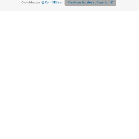
Cycloblog par
Com'3Elles
-
Mentions légales et Copyright©