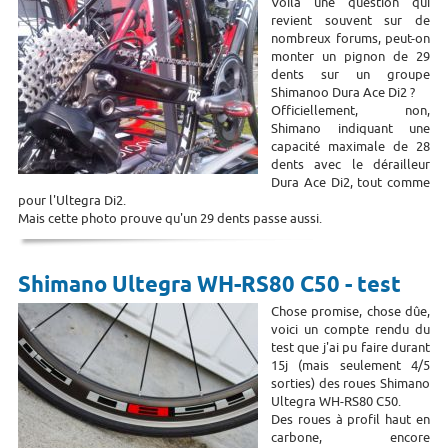
Voilà une question qui
revient souvent sur de
nombreux forums, peut-on
monter un pignon de 29
dents sur un groupe
Shimanoo Dura Ace Di2 ?
Officiellement, non,
Shimano indiquant une
capacité maximale de 28
dents avec le dérailleur
Dura Ace Di2, tout comme
pour l'Ultegra Di2.
Mais cette photo prouve qu'un 29 dents passe aussi.
Shimano Ultegra WH-RS80 C50 - test
Chose promise, chose dûe,
voici un compte rendu du
test que j'ai pu faire durant
15j (mais seulement 4/5
sorties) des roues Shimano
Ultegra WH-RS80 C50.
Des roues à profil haut en
carbone, encore