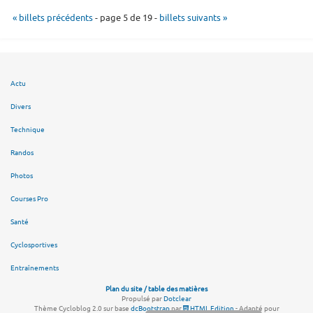
« billets précédents
- page 5 de 19 -
billets suivants »
Actu
Divers
Technique
Randos
Photos
Courses Pro
Santé
Cyclosportives
Entraînements
Plan du site / table des matières
Propulsé par
Dotclear
Thème Cycloblog 2.0 sur base
dcBootstrap
par
HTML Edition
- Adapté pour