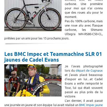
carbone. Une première
pour moi qui n'ai connu
que des roues alu pour le
moment.
Pas du 100% carbone, mais
une roue alu avec flasque
carbone, les Shimano
Ultegra WH-RS80-C50-CL,
prêtées par un ami pour les 15 prochains jours.
Les BMC Impec et Teammachine SLR 01
jaunes de Cadel Evans
Je l'avais photographié
lors du
départ de Cugnaux
et j'avais placé beaucoup
d'espoir en lui....et Cadel
Evans a enfin remporté le
Tour, lui qui était souvent
passé au plus près de la
victoire.
L'an dernier, il avait passé
une journée en jaune et son équipe lui avait réalisé un
BMC Impec jaune