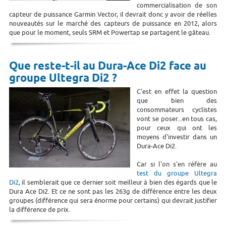
commercialisation de son
capteur de puissance Garmin Vector, il devrait donc y avoir de réelles
nouveautés sur le marché des capteurs de puissance en 2012, alors
que pour le moment, seuls SRM et Powertap se partagent le gâteau.
Que reste-t-il au Dura-Ace Di2 face au
groupe Ultegra Di2 ?
C'est en effet la question
que bien des
consommateurs cyclistes
vont se poser...en tous cas,
pour ceux qui ont les
moyens d'investir dans un
Dura-Ace Di2.
Car si l'on s'en réfère au
test du groupe Ultegra
Di2
, il semblerait que ce dernier soit meilleur à bien des égards que le
Dura Ace Di2. Et ce ne sont pas les 263g de différence entre les deux
groupes (différence qui sera énorme pour certains) qui devrait justifier
la différence de prix.