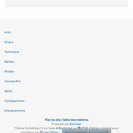
Actu
Divers
Technique
Randos
Photos
Courses Pro
Santé
Cyclosportives
Entraînements
Plan du site / table des matières
Propulsé par
Dotclear
Thème Cycloblog 2.0 sur base
dcBootstrap
par
HTML Edition
- Adapté pour
Cycloblog par
Com'3Elles
-
Mentions légales et Copyright©