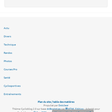
Actu
Divers
Technique
Randos
Photos
Courses Pro
Santé
Cyclosportives
Entraînements
Plan du site / table des matières
Propulsé par
Dotclear
Thème Cycloblog 2.0 sur base
dcBootstrap
par
HTML Edition
- Adapté pour