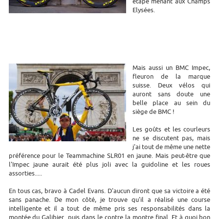
étape menant aux Champs
Elysées.
Mais aussi un BMC Impec,
fleuron de la marque
suisse. Deux vélos qui
auront sans doute une
belle place au sein du
siège de BMC !
Les goûts et les courleurs
ne se discutent pas, mais
j'ai tout de même une nette
préférence pour le Teammachine SLR01 en jaune. Mais peut-être que
l'Impec jaune aurait été plus joli avec la guidoline et les roues
assorties.....
En tous cas, bravo à Cadel Evans. D'aucun diront que sa victoire a été
sans panache. De mon côté, je trouve qu'il a réalisé une course
intelligente et il a tout de même pris ses responsabilités dans la
montée du Galibier...puis dans le contre la montre final. Et à quoi bon