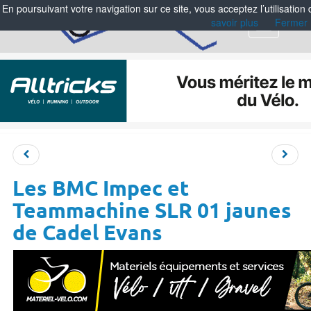
En poursuivant votre navigation sur ce site, vous acceptez l’utilisation
savoir plus
Fermer
Menu
Les BMC Impec et
Teammachine SLR 01 jaunes
de Cadel Evans