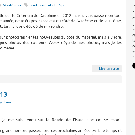
G
Montélimar
Saint Laurent du Pape
p
allé sur le Critérium du Dauphiné en 2012 mais j'avais passé mon tour
C
e année, deux étapes passaient du côté de l'Ardèche et de la Drôme,
p
tales, j'ai donc décidé de m'y rendre.
m
c
ur photographier les nouveautés du côté du matériel, mais à y être,
t
elques photos des coureurs. Assez déçu de mes photos, mais je les
c
nd même.
v
p
Lire la suite
...
013
yclisme
, je me suis rendu sur la Ronde de l'Isard, une course espoir
n grand nombre passera pro ces prochaines années. Mais le temps et