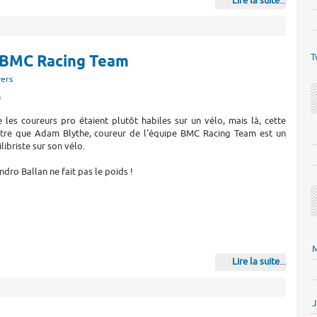
Lire la suite
...
T
e BMC Racing Team
vers
m
 les coureurs pro étaient plutôt habiles sur un vélo, mais là, cette
re que Adam Blythe, coureur de l'équipe BMC Racing Team est un
libriste sur son vélo.
ro Ballan ne fait pas le poids !
M
Lire la suite
...
J