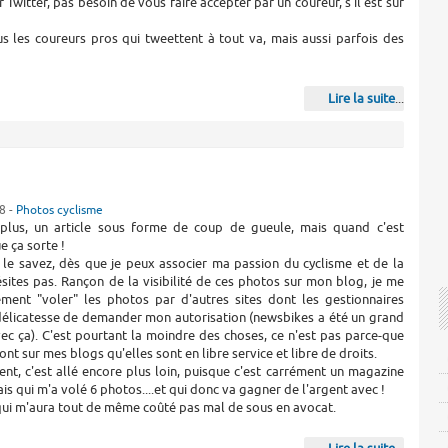
 Twitter, pas besoin de vous faire accepter par un coureur, s'il est sur
s les coureurs pros qui tweettent à tout va, mais aussi parfois des
Lire la suite
...
8 -
Photos cyclisme
plus, un article sous forme de coup de gueule, mais quand c'est
ue ça sorte !
e savez, dès que je peux associer ma passion du cyclisme et de la
ésites pas. Rançon de la visibilité de ces photos sur mon blog, je me
rement "voler" les photos par d'autres sites dont les gestionnaires
 délicatesse de demander mon autorisation (newsbikes a été un grand
vec ça). C'est pourtant la moindre des choses, ce n'est pas parce-que
nt sur mes blogs qu'elles sont en libre service et libre de droits.
t, c'est allé encore plus loin, puisque c'est carrément un magazine
ais qui m'a volé 6 photos....et qui donc va gagner de l'argent avec !
qui m'aura tout de même coûté pas mal de sous en avocat.