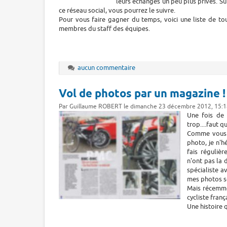
leurs échanges un peu plus privés. Sur
ce réseau social, vous pourrez le suivre.
Pour vous faire gagner du temps, voici une liste de tou
membres du staff des équipes.
aucun commentaire
Vol de photos par un magazine !
Par Guillaume ROBERT le dimanche 23 décembre 2012, 15:1
Une fois de 
trop....faut q
Comme vous l
photo, je n'h
fais réguliè
n'ont pas la
spécialiste a
mes photos so
Mais récemmen
cycliste franç
Une histoire 