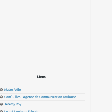
Liens
Matos Vélo
Com'3Elles - Agence de Communication Toulouse
Jérémy Roy
Le petit vélo de Sylvain