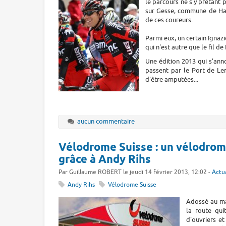
le parcours ne s'y prêtant 
sur Gesse, commune de Hau
de ces coureurs.
Parmi eux, un certain Igna
qui n'est autre que le fil d
Une édition 2013 qui s'ann
passent par le Port de Ler
d'être amputées...
aucun commentaire
Vélodrome Suisse : un vélodrom
grâce à Andy Rihs
Par Guillaume ROBERT le jeudi 14 février 2013, 12:02 -
Actua
Andy Rihs
Vélodrome Suisse
Adossé au mas
la route qui
d'ouvriers e