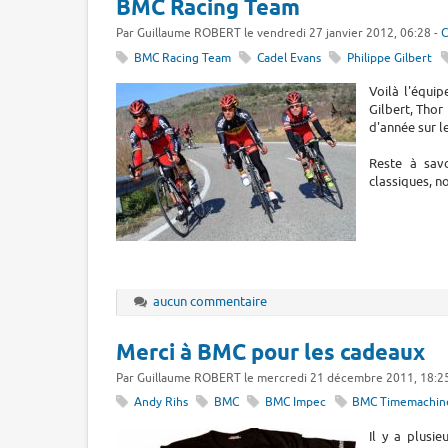
BMC Racing Team
Par Guillaume ROBERT le vendredi 27 janvier 2012, 06:28 -
C
BMC Racing Team
Cadel Evans
Philippe Gilbert
Voilà l'équi
Gilbert, Thor
d'année sur l
Reste à sav
classiques, n
aucun commentaire
Merci à BMC pour les cadeaux
Par Guillaume ROBERT le mercredi 21 décembre 2011, 18:2
Andy Rihs
BMC
BMC Impec
BMC Timemachin
Il y a plusi