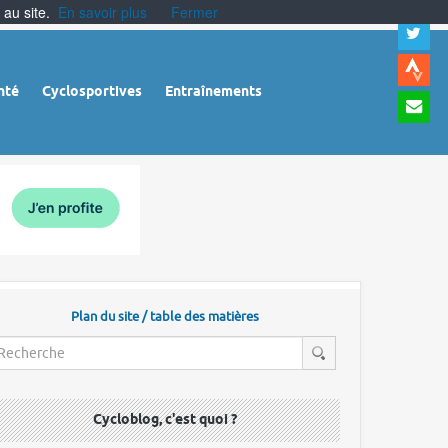
 au site.
En savoir plus
Fermer
A
a
c
|
A
nté
Cyclosportives
Entraînements
a
m
|
A
à
l
r
Plan du site / table des matières
Cycloblog, c'est quoi ?