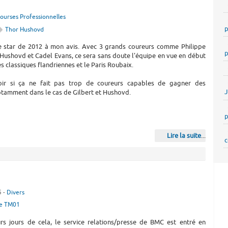
ourses Professionnelles
p
Thor Hushovd
pe star de 2012 à mon avis. Avec 3 grands coureurs comme Philippe
p
 Hushovd et Cadel Evans, ce sera sans doute l'équipe en vue en début
es classiques flandriennes et le Paris Roubaix.
oir si ça ne fait pas trop de coureurs capables de gagner des
otamment dans le cas de Gilbert et Hushovd.
p
Lire la suite
...
c
5 -
Divers
e TM01
eurs jours de cela, le service relations/presse de BMC est entré en