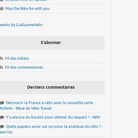
May the Bike be with you
weets by GuillaumeVelo
S'abonner
Fil des billets
Fil des commentaires
Derniers commentaires
Découvrir la France à vélo avec la nouvelle carte
ichelin - Rêve de Vélo Travel
Y'a encore du boulot pour obtenir du respect ! - NRV
Quels papiers avoir sur soi pour la pratique du vélo ? -
ean luc