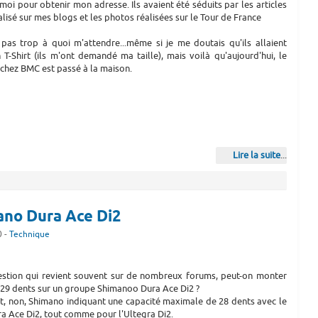
moi pour obtenir mon adresse. Ils avaient été séduits par les articles
éalisé sur mes blogs et les photos réalisées sur le Tour de France
 pas trop à quoi m'attendre...même si je me doutais qu'ils allaient
T-Shirt (ils m'ont demandé ma taille), mais voilà qu'aujourd'hui, le
chez BMC est passé à la maison.
Lire la suite
...
ano Dura Ace Di2
0 -
Technique
estion qui revient souvent sur de nombreux forums, peut-on monter
 29 dents sur un groupe Shimanoo Dura Ace Di2 ?
t, non, Shimano indiquant une capacité maximale de 28 dents avec le
ra Ace Di2, tout comme pour l'Ultegra Di2.