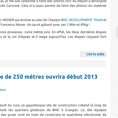
pas, je me suis cantonné à faire des photos lors du départ à Boulogne
te Garonne. Cela m'a aussi permis de faire des photos du matériel
zio MOSER qui évolue au sein de l'équipe
BMC DEVELOPMENT TEAM
et
e Francesco Moser. Un sacré gabarit avec ses 1.90m et 85kg !
once pluvieuse...voire même pire. En effet, les deux dernières étapes
s et le col d'Agnes et il neige aujourd'hui. Les étapes risquent fort
Lire la suite
...
e de 250 mètres ouvrira début 2013
lité
sif du Jura, un gigantesque site de construction s'étend le long de
ttant les quartiers généraux de BMC à Granges. Là, des équipes
t des grues sont en train de construire le quatrième vélodrome de