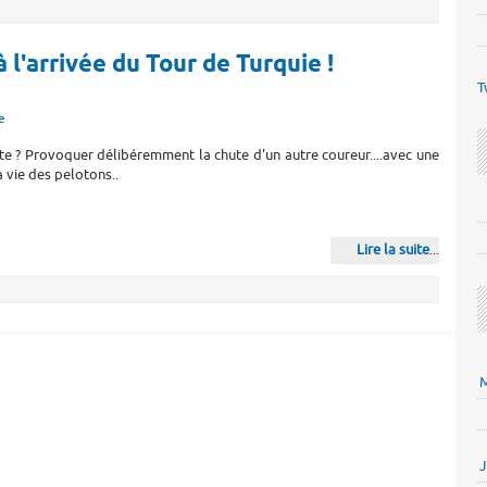
 l'arrivée du Tour de Turquie !
T
e
te ? Provoquer délibéremment la chute d'un autre coureur....avec une
à vie des pelotons..
Lire la suite
...
M
J