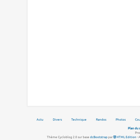
Actu
Divers
Technique
Randos
Photos
Cou
Plan du 
Pro
Thème Cycloblog 2.0 sur base
dcBootstrap
par
HTML Edition
- 