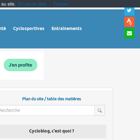
 au site.
En savoir plus
Fermer
A
a
c
|
A
nté
Cyclosportives
Entraînements
a
m
|
A
à
l
r
Plan du site / table des matières
Cycloblog, c'est quoi ?