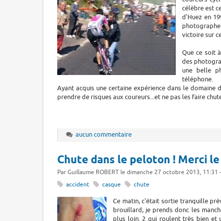
célèbre est c
d'Huez en 199
photographe 
victoire sur c
Que ce soit à
des photogra
une belle ph
téléphone.
Ayant acquis une certaine expérience dans le domaine de
prendre de risques aux coureurs...et ne pas les faire chute
aucun commentaire
Chute dans le peloton ! Merci le
Par Guillaume ROBERT le dimanche 27 octobre 2013, 11:31 
accident
casque
chute
Ce matin, c'était sortie tranquille 
brouillard, je prends donc les manch
plus loin. 2 qui roulent très bien e