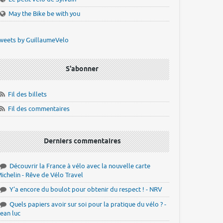
May the Bike be with you
weets by GuillaumeVelo
S'abonner
Fil des billets
Fil des commentaires
Derniers commentaires
Découvrir la France à vélo avec la nouvelle carte
ichelin - Rêve de Vélo Travel
Y'a encore du boulot pour obtenir du respect ! - NRV
Quels papiers avoir sur soi pour la pratique du vélo ? -
ean luc