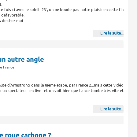
g.
fois-ci avec le soleil. 23°, on ne boude pas notre plaisir en cette fin
t défavorable.
s de chez moi.
Lire la suite
...
un autre angle
de France
hute d'Armstrong dans la 8ième étape, par France 2...mais cette vidéo
r un spectateur...en live...et on voit bien que Lance tombe très vite et
Lire la suite
...
e roue carbone ?