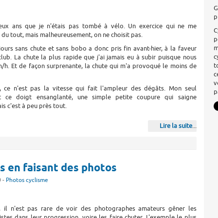
G
p
eux ans que je n'étais pas tombé à vélo. Un exercice qui ne me
C
du tout, mais malheureusement, on ne choisit pas.
p
m
jours sans chute et sans bobo a donc pris fin avant-hier, à la faveur
c
club. La chute la plus rapide que j'ai jamais eu à subir puisque nous
t
m/h. Et de façon surprenante, la chute qui m'a provoqué le moins de
c
v
ce n'est pas la vitesse qui fait l'ampleur des dégâts. Mon seul
p
st ce doigt ensanglanté, une simple petite coupure qui saigne
s c'est à peu près tout.
Lire la suite
...
rs en faisant des photos
0 -
Photos cyclisme
, il n'est pas rare de voir des photographes amateurs gêner les
istes dans leur progression, voire les faire chuter. L'exemple le plus