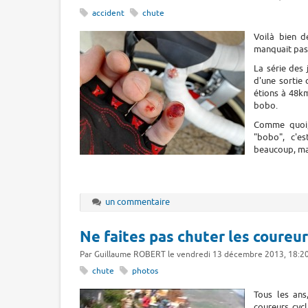
accident
chute
Voilà bien d
manquait pas 
La série des 
d'une sortie 
étions à 48k
bobo.
Comme quoi, 
"bobo", c'e
beaucoup, mai
un commentaire
Ne faites pas chuter les coureu
Par Guillaume ROBERT le vendredi 13 décembre 2013, 18:2
chute
photos
Tous les ans
coureurs cycl