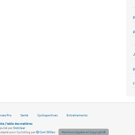
p
p
p
c
rses Pro
Santé
Cyclosportives
Entraînements
site / table des matières
pulsé par
Dotclear
Adapté pour Cycloblog par
Com'3Elles
-
Mentions légales et Copyright©