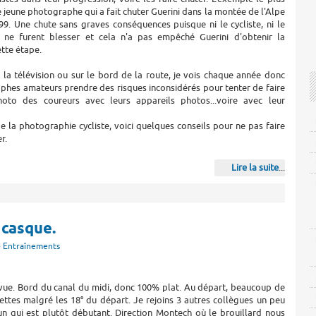
e jeune photographe qui a fait chuter Guerini dans la montée de l'Alpe
9. Une chute sans graves conséquences puisque ni le cycliste, ni le
ne furent blesser et cela n'a pas empêché Guerini d'obtenir la
ette étape.
 la télévision ou sur le bord de la route, je vois chaque année donc
phes amateurs prendre des risques inconsidérés pour tenter de faire
oto des coureurs avec leurs appareils photos...voire avec leur
 la photographie cycliste, voici quelques conseils pour ne pas faire
r.
Lire la suite
...
 casque.
-
Entraînements
prévue. Bord du canal du midi, donc 100% plat. Au départ, beaucoup de
ettes malgré les 18° du départ. Je rejoins 3 autres collègues un peu
t un qui est plutôt débutant. Direction Montech où le brouillard nous