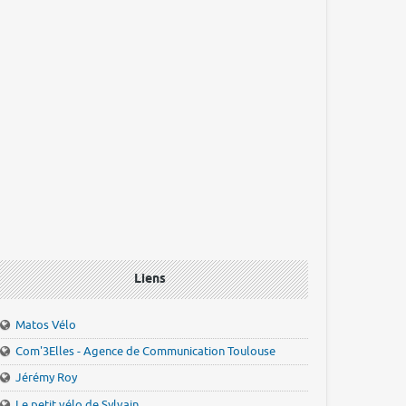
Liens
Matos Vélo
Com'3Elles - Agence de Communication Toulouse
Jérémy Roy
Le petit vélo de Sylvain