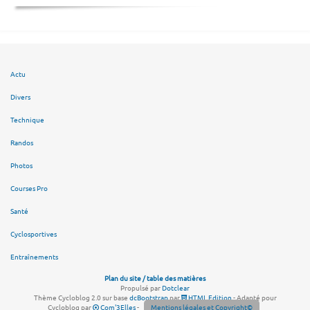
Actu
Divers
Technique
Randos
Photos
Courses Pro
Santé
Cyclosportives
Entraînements
Plan du site / table des matières
Propulsé par
Dotclear
Thème Cycloblog 2.0 sur base
dcBootstrap
par
HTML Edition
- Adapté pour
Cycloblog par
Com'3Elles
-
Mentions légales et Copyright©