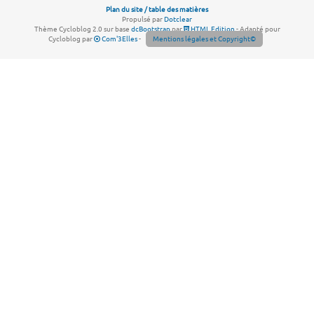
Plan du site / table des matières
Propulsé par
Dotclear
Thème Cycloblog 2.0 sur base
dcBootstrap
par
HTML Edition
- Adapté pour
Cycloblog par
Com'3Elles
-
Mentions légales et Copyright©