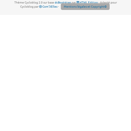
Thème Cycloblog 2.0 sur base
dcBootstrap
par
HTML Edition
- Adapté pour
Cycloblog par
Com'3Elles
-
Mentions légales et Copyright©