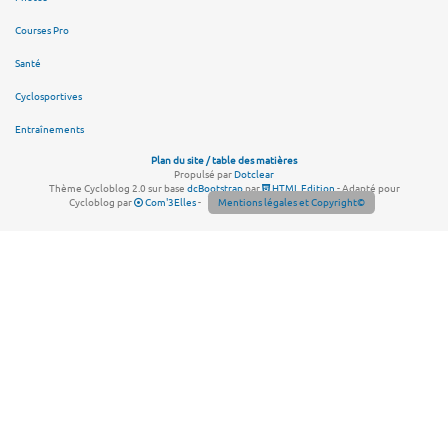
Courses Pro
Santé
Cyclosportives
Entraînements
Plan du site / table des matières
Propulsé par
Dotclear
Thème Cycloblog 2.0 sur base
dcBootstrap
par
HTML Edition
- Adapté pour
Cycloblog par
Com'3Elles
-
Mentions légales et Copyright©