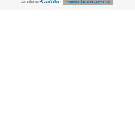
Cycloblog par
Com'3Elles
-
Mentions légales et Copyright©