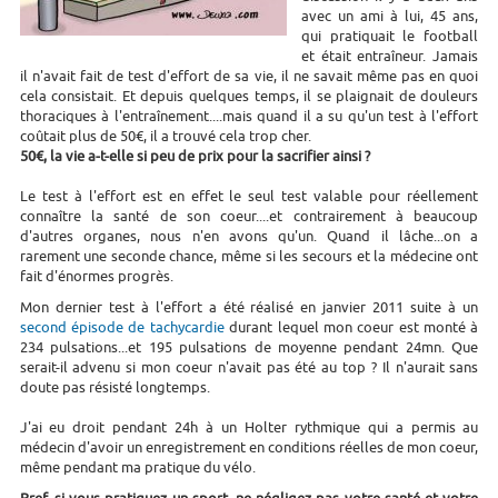
avec un ami à lui, 45 ans,
qui pratiquait le football
et était entraîneur. Jamais
il n'avait fait de test d'effort de sa vie, il ne savait même pas en quoi
cela consistait. Et depuis quelques temps, il se plaignait de douleurs
thoraciques à l'entraînement....mais quand il a su qu'un test à l'effort
coûtait plus de 50€, il a trouvé cela trop cher.
50€, la vie a-t-elle si peu de prix pour la sacrifier ainsi ?
Le test à l'effort est en effet le seul test valable pour réellement
connaître la santé de son coeur....et contrairement à beaucoup
d'autres organes, nous n'en avons qu'un. Quand il lâche...on a
rarement une seconde chance, même si les secours et la médecine ont
fait d'énormes progrès.
Mon dernier test à l'effort a été réalisé en janvier 2011 suite à un
second épisode de tachycardie
durant lequel mon coeur est monté à
234 pulsations...et 195 pulsations de moyenne pendant 24mn. Que
serait-il advenu si mon coeur n'avait pas été au top ? Il n'aurait sans
doute pas résisté longtemps.
J'ai eu droit pendant 24h à un Holter rythmique qui a permis au
médecin d'avoir un enregistrement en conditions réelles de mon coeur,
même pendant ma pratique du vélo.