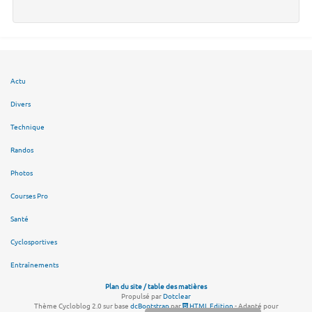
Actu
Divers
Technique
Randos
Photos
Courses Pro
Santé
Cyclosportives
Entraînements
Plan du site / table des matières
Propulsé par
Dotclear
Thème Cycloblog 2.0 sur base
dcBootstrap
par
HTML Edition
- Adapté pour