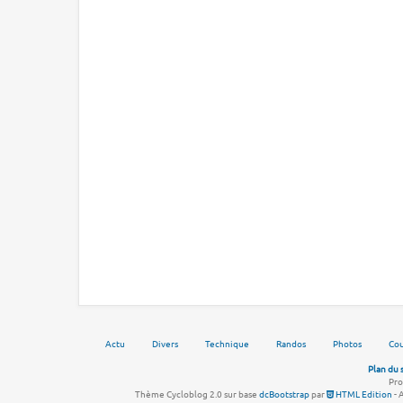
Actu
Divers
Technique
Randos
Photos
Cou
Plan du 
Pro
Thème Cycloblog 2.0 sur base
dcBootstrap
par
HTML Edition
- 