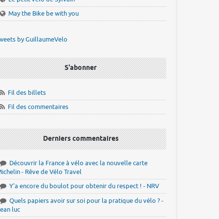
May the Bike be with you
weets by GuillaumeVelo
S'abonner
Fil des billets
Fil des commentaires
Derniers commentaires
Découvrir la France à vélo avec la nouvelle carte
ichelin - Rêve de Vélo Travel
Y'a encore du boulot pour obtenir du respect ! - NRV
Quels papiers avoir sur soi pour la pratique du vélo ? -
ean luc