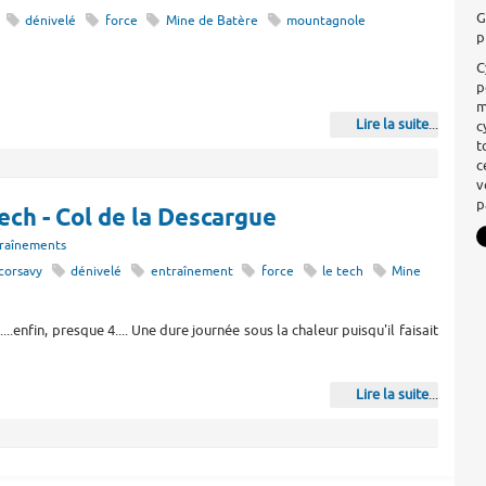
G
dénivelé
force
Mine de Batère
mountagnole
p
C
p
m
Lire la suite
...
c
t
c
v
p
Tech - Col de la Descargue
raînements
corsavy
dénivelé
entraînement
force
le tech
Mine
.....enfin, presque 4.... Une dure journée sous la chaleur puisqu'il faisait
Lire la suite
...