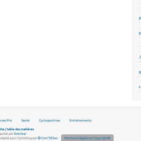
p
p
p
c
rses Pro
Santé
Cyclosportives
Entraînements
site / table des matières
pulsé par
Dotclear
Adapté pour Cycloblog par
Com'3Elles
-
Mentions légales et Copyright©