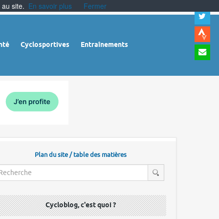
 au site.
En savoir plus
Fermer
A
a
c
|
A
nté
Cyclosportives
Entraînements
a
m
|
A
à
l
r
Plan du site / table des matières
Cycloblog, c'est quoi ?