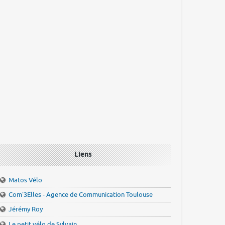
Liens
Matos Vélo
Com'3Elles - Agence de Communication Toulouse
Jérémy Roy
Le petit vélo de Sylvain