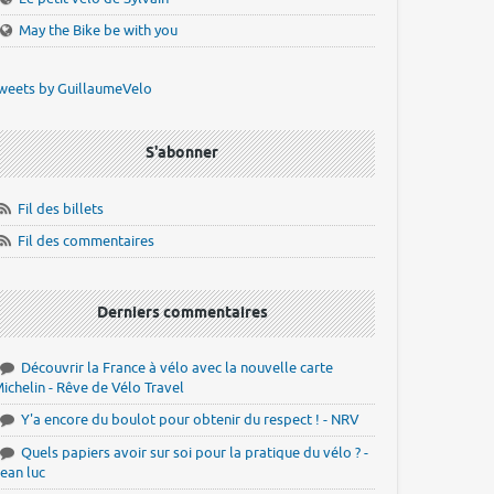
May the Bike be with you
weets by GuillaumeVelo
S'abonner
Fil des billets
Fil des commentaires
Derniers commentaires
Découvrir la France à vélo avec la nouvelle carte
ichelin - Rêve de Vélo Travel
Y'a encore du boulot pour obtenir du respect ! - NRV
Quels papiers avoir sur soi pour la pratique du vélo ? -
ean luc