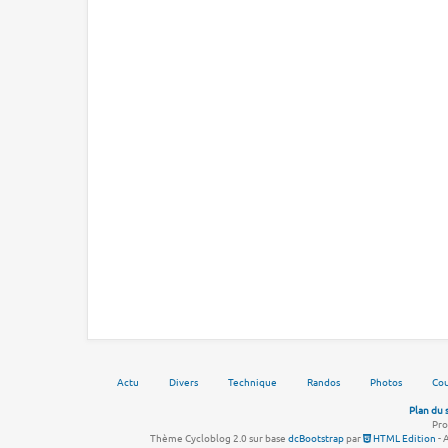
Actu
Divers
Technique
Randos
Photos
Cou
Plan du 
Pro
Thème Cycloblog 2.0 sur base
dcBootstrap
par
HTML Edition
- 