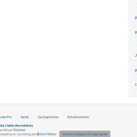
p
p
p
c
rses Pro
Santé
Cyclosportives
Entraînements
site / table des matières
pulsé par
Dotclear
Adapté pour Cycloblog par
Com'3Elles
-
Mentions légales et Copyright©