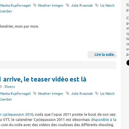
G
Hanka Kupfernagel
Heather Irmiger
Julie Krasniak
Liz Hatch
p
Koerber
C
p
alendrier, mois par mois.
m
c
t
c
v
p
Lire la suite
...
 arrive, le teaser vidéo est là
3 -
Divers
Hanka Kupfernagel
Heather Irmiger
Julie Krasniak
Liz Hatch
Koerber
er cyclepassion 2010
, voilà que l'opus 2011 pointe le bout de son nez.
 du VTT, le calendrier Cyclepassion 2011 est désormais
disponible à la
 coin du voile avec des vidéos des coulisses des différents shooting.