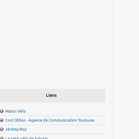
Liens
Matos Vélo
Com'3Elles - Agence de Communication Toulouse
Jérémy Roy
Le petit vélo de Sylvain