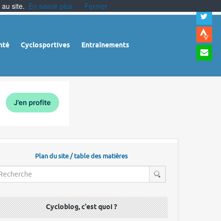
 au site.
En savoir plus
Fermer
A
a
c
|
A
nté
Cyclosportives
Entraînements
a
m
|
A
à
l
r
Plan du site / table des matières
Cycloblog, c'est quoi ?