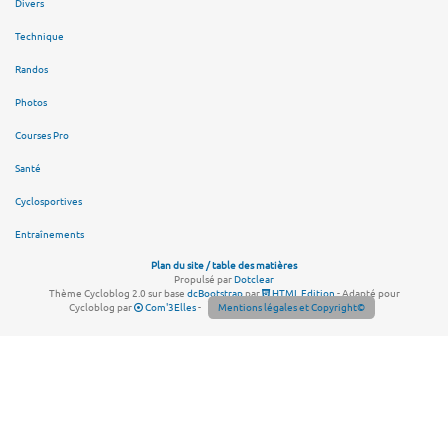
Divers
Technique
Randos
Photos
Courses Pro
Santé
Cyclosportives
Entraînements
Plan du site / table des matières
Propulsé par
Dotclear
Thème Cycloblog 2.0 sur base
dcBootstrap
par
HTML Edition
- Adapté pour
Cycloblog par
Com'3Elles
-
Mentions légales et Copyright©