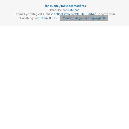
Plan du site / table des matières
Propulsé par
Dotclear
Thème Cycloblog 2.0 sur base
dcBootstrap
par
HTML Edition
- Adapté pour
Cycloblog par
Com'3Elles
-
Mentions légales et Copyright©