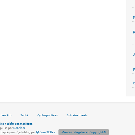
p
p
p
c
rses Pro
Santé
Cyclosportives
Entraînements
site / table des matières
pulsé par
Dotclear
Adapté pour Cycloblog par
Com'3Elles
-
Mentions légales et Copyright©