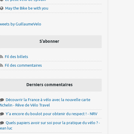
May the Bike be with you
weets by GuillaumeVelo
S'abonner
Fil des billets
Fil des commentaires
Derniers commentaires
Découvrir la France à vélo avec la nouvelle carte
ichelin - Rêve de Vélo Travel
Y'a encore du boulot pour obtenir du respect ! - NRV
Quels papiers avoir sur soi pour la pratique du vélo ? -
ean luc