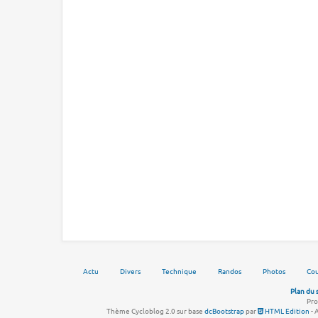
Actu
Divers
Technique
Randos
Photos
Cou
Plan du 
Pro
Thème Cycloblog 2.0 sur base
dcBootstrap
par
HTML Edition
- 