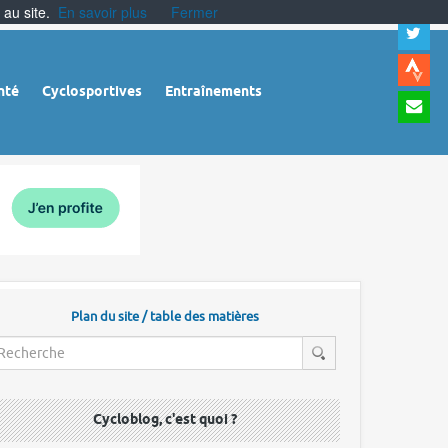
 au site.
En savoir plus
Fermer
A
a
c
|
A
nté
Cyclosportives
Entraînements
a
m
|
A
à
l
r
Plan du site / table des matières
Cycloblog, c'est quoi ?