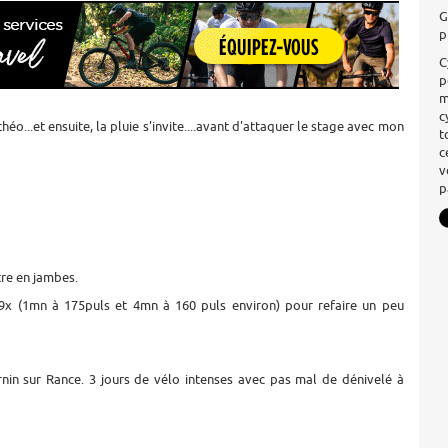
G
p
C
p
m
c
éo...et ensuite, la pluie s'invite....avant d'attaquer le stage avec mon
t
c
v
p
tre en jambes.
 9x (1mn à 175puls et 4mn à 160 puls environ) pour refaire un peu
nin sur Rance. 3 jours de vélo intenses avec pas mal de dénivelé à