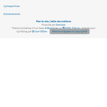
Cyclosportives
Entraînements
Plan du site / table des matières
Propulsé par
Dotclear
Thème Cycloblog 2.0 sur base
dcBootstrap
par
HTML Edition
- Adapté pour
Cycloblog par
Com'3Elles
-
Mentions légales et Copyright©