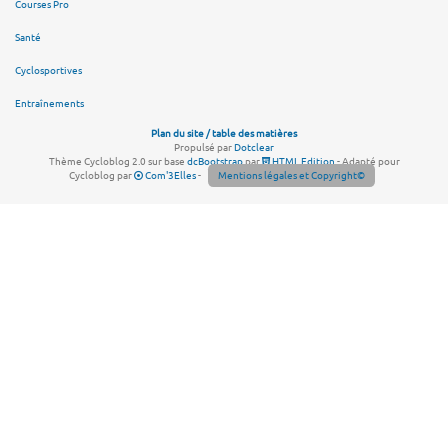
Courses Pro
Santé
Cyclosportives
Entraînements
Plan du site / table des matières
Propulsé par
Dotclear
Thème Cycloblog 2.0 sur base
dcBootstrap
par
HTML Edition
- Adapté pour
Cycloblog par
Com'3Elles
-
Mentions légales et Copyright©